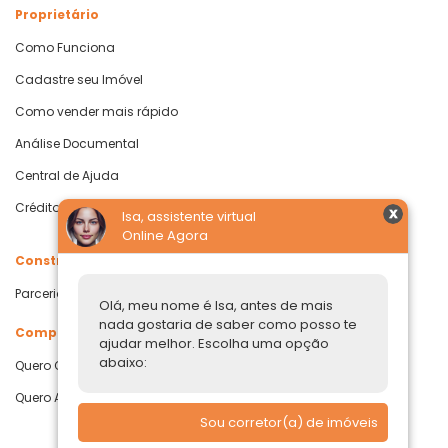
Proprietário
Como Funciona
Cadastre seu Imóvel
Como vender mais rápido
Análise Documental
Central de Ajuda
Crédito com Garantia de Imóvel
Isa, assistente virtual
Online Agora
Construtoras
Parcerias Imobiliárias
Olá, meu nome é Isa, antes de mais
nada gostaria de saber como posso te
Comprar ou alugar
ajudar melhor. Escolha uma opção
abaixo:
Quero Comprar
Quero Alugar
Sou corretor(a) de imóveis