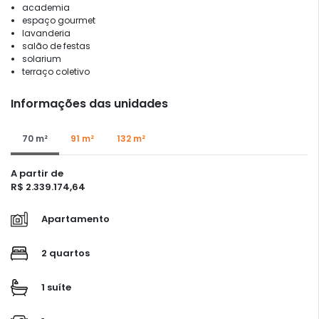
academia
espaço gourmet
lavanderia
salão de festas
solarium
terraço coletivo
Informações das unidades
70 m²
91 m²
132 m²
A partir de
R$ 2.339.174,64
Apartamento
2 quartos
1 suíte