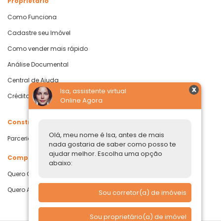
Proprietário
Como Funciona
Cadastre seu Imóvel
Como vender mais rápido
Análise Documental
Central de Ajuda
Isa, assistente virtual
Crédito com Garantia de Imóvel
Online Agora
Construtoras
Olá, meu nome é Isa, antes de mais
Parcerias Imobiliárias
nada gostaria de saber como posso te
ajudar melhor. Escolha uma opção
Comprar ou alugar
abaixo:
Quero Comprar
Quero Alugar
Sou corretor(a) de imóveis
Sou proprietário(a) de imóvel