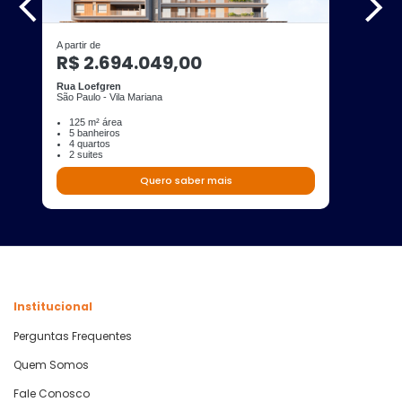
A partir de
R$ 2.694.049,00
Rua Loefgren
São Paulo - Vila Mariana
125 m² área
5 banheiros
4 quartos
2 suites
Quero saber mais
Institucional
Perguntas Frequentes
Quem Somos
Fale Conosco