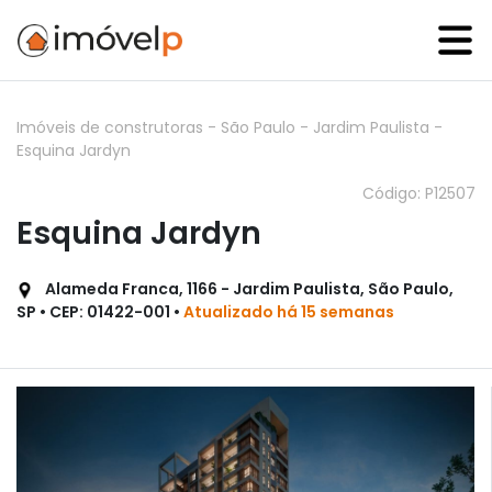
Imóveis de construtoras
-
São Paulo
-
Jardim Paulista
-
Esquina Jardyn
Código: P12507
Esquina Jardyn
Alameda Franca, 1166 - Jardim Paulista, São Paulo,
SP • CEP: 01422-001 •
Atualizado há 15 semanas