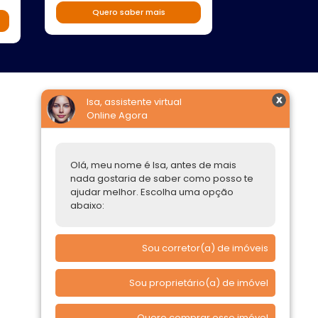
2 suites
Quero saber mais
Quero s
Isa, assistente virtual
Online Agora
Construtoras
Parcerias Imobiliárias
Olá, meu nome é Isa, antes de mais
Comprar ou alugar
nada gostaria de saber como posso te
ajudar melhor. Escolha uma opção
Quero Comprar
abaixo:
Quero Alugar
Sou corretor(a) de imóveis
Sou proprietário(a) de imóvel
Quero comprar esse imóvel