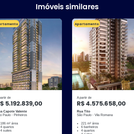
Imóveis similares
artamento
Apartamento
partir de
A partir de
$ 5.192.839,00
R$ 4.575.658,00
a Capote Valente
Rua Tito
o Paulo - Pinheiros
São Paulo - Vila Romana
186 m² área
221 m² área
4 quartos
6 banheiros
4 suites
4 quartos