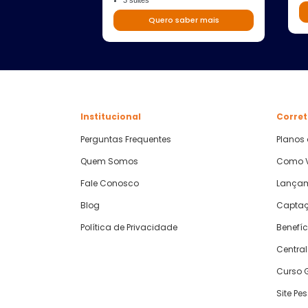
3 suites
Quero saber mais
Institucional
Corret
Perguntas Frequentes
Planos
Quem Somos
Como V
Fale Conosco
Lança
Blog
Captaç
Política de Privacidade
Benefíc
Central
Curso G
Site Pe