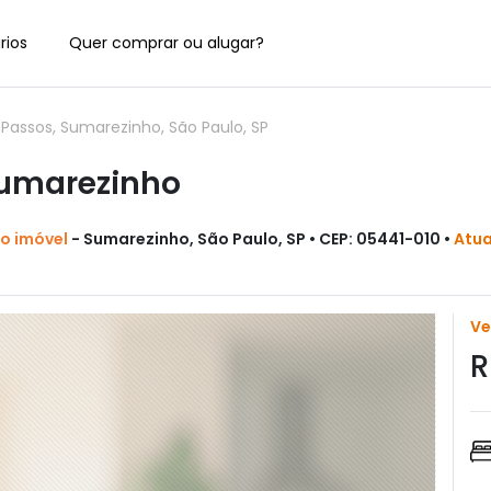
rios
Quer comprar ou alugar?
assos, Sumarezinho, São Paulo, SP
Sumarezinho
do imóvel
- Sumarezinho, São Paulo, SP • CEP: 05441-010 •
Atua
V
R