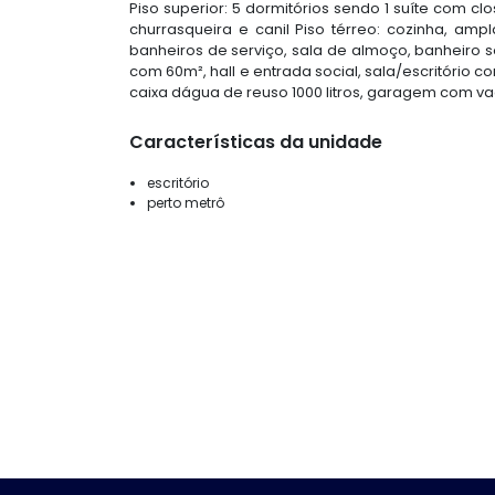
Piso superior: 5 dormitórios sendo 1 suíte com cl
churrasqueira e canil Piso térreo: cozinha, am
banheiros de serviço, sala de almoço, banheiro so
com 60m², hall e entrada social, sala/escritório co
caixa dágua de reuso 1000 litros, garagem com va
Características da unidade
escritório
perto metrô