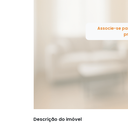
Associe-se pa
pr
Descrição do imóvel