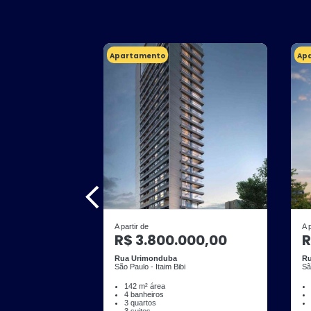
Apartamento
Ap
A partir de
A 
R$ 3.800.000,00
R
Rua Urimonduba
Ru
São Paulo - Itaim Bibi
Sã
142 m² área
4 banheiros
3 quartos