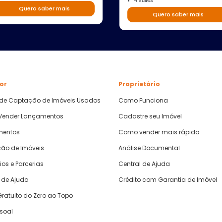
4 suites
Quero saber mais
Quero saber mais
or
Proprietário
 de Captação de Imóveis Usados
Como Funciona
ender Lançamentos
Cadastre seu Imóvel
mentos
Como vender mais rápido
ão de Imóveis
Análise Documental
ios e Parcerias
Central de Ajuda
 de Ajuda
Crédito com Garantia de Imóvel
ratuito do Zero ao Topo
ssoal