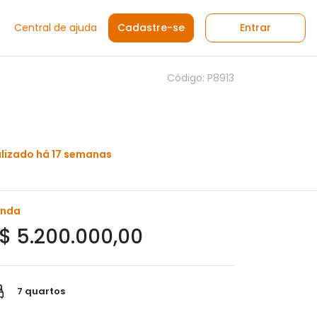
Central de ajuda
Cadastre-se
Entrar
Código: P8913
lizado há 17 semanas
enda
$ 5.200.000,00
7 quartos