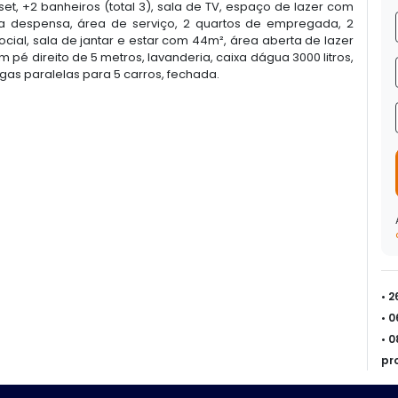
oset, +2 banheiros (total 3), sala de TV, espaço de lazer com
pla despensa, área de serviço, 2 quartos de empregada, 2
cial, sala de jantar e estar com 44m², área aberta de lazer
m pé direito de 5 metros, lavanderia, caixa dágua 3000 litros,
gas paralelas para 5 carros, fechada.
• 
• 
• 
pr