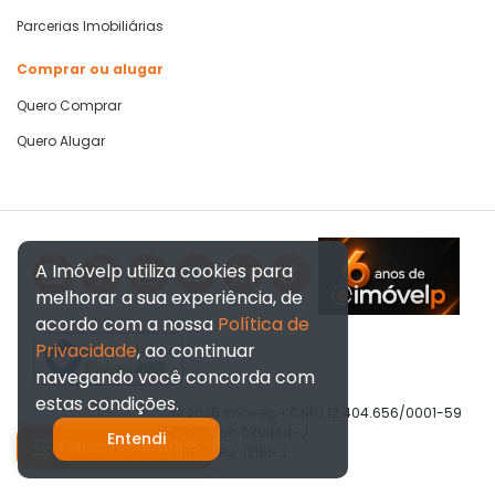
Parcerias Imobiliárias
Comprar ou alugar
Quero Comprar
Quero Alugar
A Imóvelp utiliza cookies para
melhorar a sua experiência, de
acordo com a nossa
Política de
Privacidade
, ao continuar
Verificada por
navegando você concorda com
estas condições.
© 2026 Imóvelp • CNPJ 12.404.656/0001-59
CRECI/SP: 039454-J
Entendi
Filtrar resultados
CRECI/RJ: 12161-J