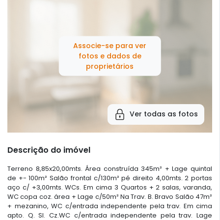
Associe-se para ver
fotos e dados de
proprietários
Ver todas as fotos
Descrição do imóvel
Terreno 8,85x20,00mts. Área construída 345m² + Lage quintal
de +- 100m² Salão frontal c/130m² pé direito 4,00mts. 2 portas
aço c/ +3,00mts. WCs. Em cima 3 Quartos + 2 salas, varanda,
WC copa coz. área + Lage c/50m² Na Trav. B. Bravo Salão 47m²
+ mezanino, WC c/entrada independente pela trav. Em cima
apto. Q. Sl. Cz.WC c/entrada independente pela trav. Lage