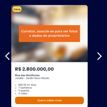
Casa
R$ 2.800.000,00
Rua das Hortências
Jundiaí - Jardim Novo Mundo
650.00 m² área
7 banheiros
4 quartos
4 suites
Quero saber mais