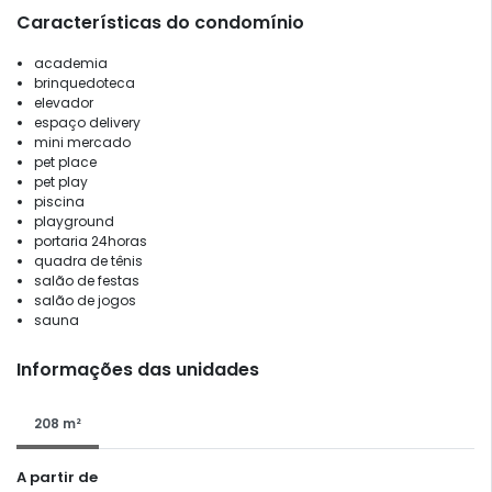
Características do condomínio
academia
brinquedoteca
elevador
espaço delivery
mini mercado
pet place
pet play
piscina
playground
portaria 24horas
quadra de tênis
salão de festas
salão de jogos
sauna
Informações das unidades
208 m²
A partir de