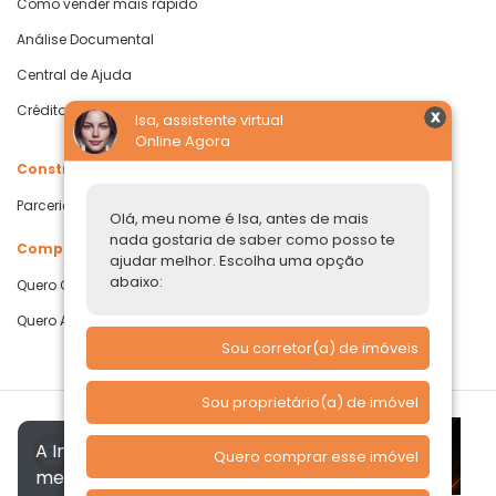
Como vender mais rápido
Análise Documental
Central de Ajuda
Crédito com Garantia de Imóvel
Isa, assistente virtual
Online Agora
Construtoras
Parcerias Imobiliárias
Olá, meu nome é Isa, antes de mais
nada gostaria de saber como posso te
Comprar ou alugar
ajudar melhor. Escolha uma opção
abaixo:
Quero Comprar
Quero Alugar
Sou corretor(a) de imóveis
Sou proprietário(a) de imóvel
A Imóvelp utiliza cookies para
Quero comprar esse imóvel
melhorar a sua experiência, de