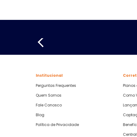
Institucional
Corret
Perguntas Frequentes
Planos
Quem Somos
Como V
Fale Conosco
Lança
Blog
Captaç
Política de Privacidade
Benefíc
Central