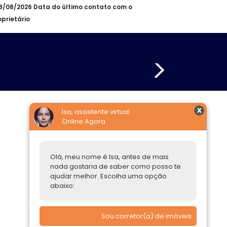
08/08/2026 Data do último contato com o
oprietário
Isa, assistente virtual
Online Agora
Construtoras
Parcerias Imobiliárias
Olá, meu nome é Isa, antes de mais
Comprar ou alugar
nada gostaria de saber como posso te
ajudar melhor. Escolha uma opção
Quero Comprar
abaixo:
Quero Alugar
Sou corretor(a) de imóveis