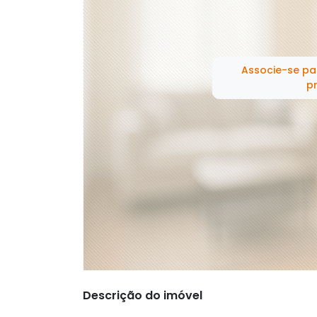
Associe-se pa
pr
Descrição do imóvel