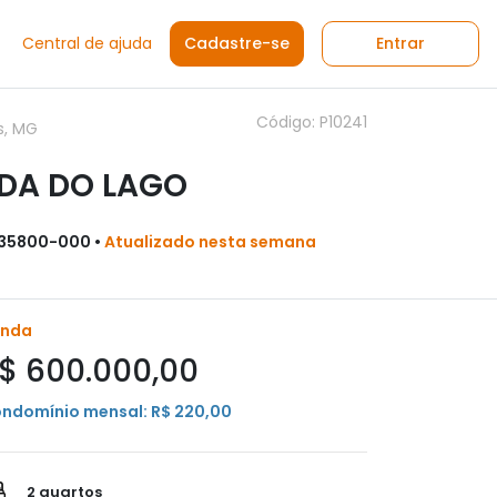
Central de ajuda
Cadastre-se
Entrar
Código: P10241
s, MG
DA DO LAGO
 35800-000 •
Atualizado nesta semana
enda
$ 600.000,00
ndomínio mensal: R$ 220,00
2 quartos