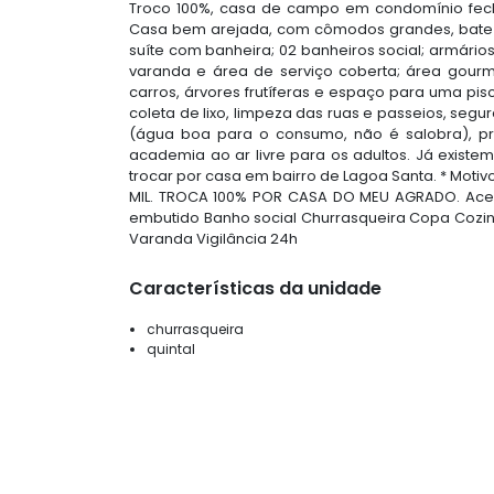
Troco 100%, casa de campo em condomínio fech
Casa bem arejada, com cômodos grandes, bate 
suíte com banheira; 02 banheiros social; armári
varanda e área de serviço coberta; área gour
carros, árvores frutíferas e espaço para uma pis
coleta de lixo, limpeza das ruas e passeios, segu
(água boa para o consumo, não é salobra), pr
academia ao ar livre para os adultos. Já exist
trocar por casa em bairro de Lagoa Santa. * Motiv
MIL. TROCA 100% POR CASA DO MEU AGRADO. Acess
embutido Banho social Churrasqueira Copa Cozinh
Varanda Vigilância 24h
Características da unidade
churrasqueira
quintal