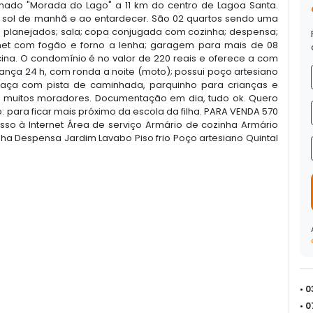
ado "Morada do Lago" a 11 km do centro de Lagoa Santa.
sol de manhã e ao entardecer. São 02 quartos sendo uma
os planejados; sala; copa conjugada com cozinha; despensa;
met com fogão e forno a lenha; garagem para mais de 08
cina. O condomínio é no valor de 220 reais e oferece a com
rança 24 h, com ronda a noite (moto); possui poço artesiano
aça com pista de caminhada, parquinho para crianças e
em muitos moradores. Documentação em dia, tudo ok. Quero
o: para ficar mais próximo da escola da filha. PARA VENDA 570
o à Internet Área de serviço Armário de cozinha Armário
a Despensa Jardim Lavabo Piso frio Poço artesiano Quintal
• 
• 