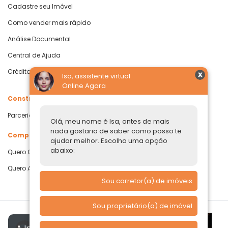
Cadastre seu Imóvel
Como vender mais rápido
Análise Documental
Central de Ajuda
Crédito com Garantia de Imóvel
Isa, assistente virtual
Online Agora
Construtoras
Parcerias Imobiliárias
Olá, meu nome é Isa, antes de mais
nada gostaria de saber como posso te
Comprar ou alugar
ajudar melhor. Escolha uma opção
abaixo:
Quero Comprar
Quero Alugar
Sou corretor(a) de imóveis
Sou proprietário(a) de imóvel