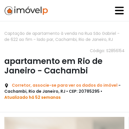
Captação de apartamento à venda na Rua São Gabriel -
de 622 ao fim - lado par, Cachambi, Rio de Janeiro, RJ
Código: S2856154
apartamento em Rio de
Janeiro - Cachambi
Corretor, associe-se para ver os dados do imóvel
-
Cachambi, Rio de Janeiro, RJ • CEP: 20785295 •
Atualizado há 52 semanas