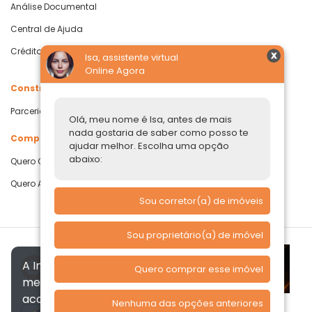
Análise Documental
Central de Ajuda
Crédito com Garantia de Imóvel
Isa, assistente virtual
Online Agora
Construtoras
Parcerias Imobiliárias
Olá, meu nome é Isa, antes de mais
nada gostaria de saber como posso te
Comprar ou alugar
ajudar melhor. Escolha uma opção
abaixo:
Quero Comprar
Quero Alugar
Sou corretor(a) de imóveis
Sou proprietário(a) de imóvel
A Imóvelp utiliza cookies para
Quero comprar esse imóvel
melhorar a sua experiência, de
acordo com a nossa
Política de
Nenhuma das opções anteriores