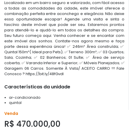
Localizado em um bairro seguro e valorizado, com fácil acesso
a todas as comodidades da cidade, este imóvel oferece a
combinação perfeita entre aconchego e elegância. Não deixe
essa oportunidade escapar! Agende uma visita e sinta o
fascínio deste imóvel que pode ser seu. Estaremos prontos
para atendê-lo e ajudá-lo em todos os detalhes da compra.
Seu futuro começa aqui. Venha conhecer e se encantar com
este imóvel dos sonhos. Contate-nos agora mesmo e faça
parte dessa experiência única! ✅️ 246m² Área construída; ✅️
Quintal 150m²( Ideal para Pets); ✅️ Terreno 300m²; ✅️ 03 Quartos;️
Sala;️ Cozinha; ✅️ 02 Banheiros; 01 Suíte; ✅️ Área de serviço
coberta; ✅️ Varanda Inferior e Superior; ✅️ Móveis Planejados; ✅️
Garagem 06 Carros. Somente À Vista/ ACEITO CARRO !!! Fale
Conosco ? https://bit.ly/48fGvdI
Características da unidade
ar-condicionado
quintal
Venda
R$ 470.000,00