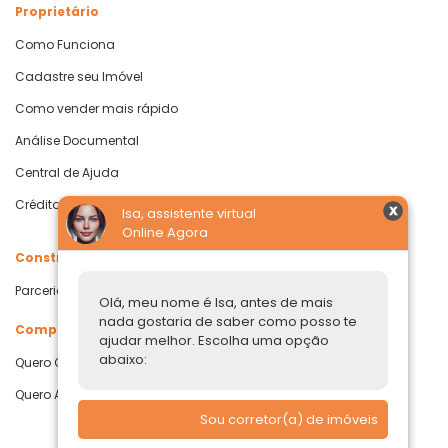
Proprietário
Como Funciona
Cadastre seu Imóvel
Como vender mais rápido
Análise Documental
Central de Ajuda
Crédito com Garantia de Imóvel
Isa, assistente virtual
Online Agora
Construtoras
Parcerias Imobiliárias
Olá, meu nome é Isa, antes de mais
nada gostaria de saber como posso te
Comprar ou alugar
ajudar melhor. Escolha uma opção
abaixo:
Quero Comprar
Quero Alugar
Sou corretor(a) de imóveis