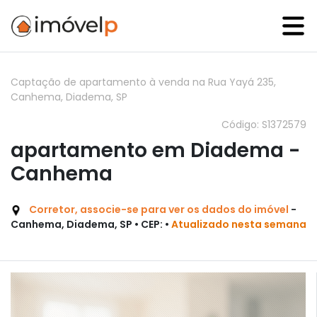
Captação de apartamento à venda na Rua Yayá 235,
Canhema, Diadema, SP
Código: S1372579
apartamento em Diadema -
Canhema
Corretor, associe-se para ver os dados do imóvel
-
Canhema, Diadema, SP • CEP: •
Atualizado nesta semana