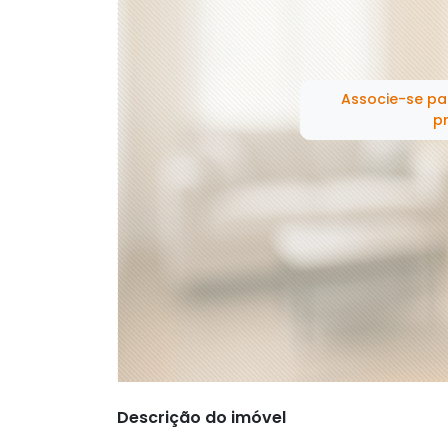
Associe-se pa
pr
Descrição do imóvel