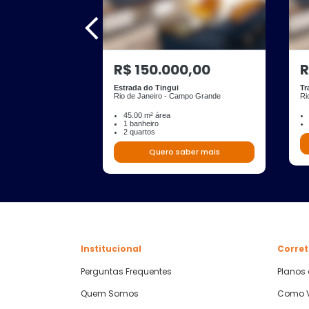
R$ 150.000,00
R
Estrada do Tingui
Tr
Rio de Janeiro - Campo Grande
Ri
45.00 m² área
1 banheiro
2 quartos
Quero saber mais
Institucional
Corret
Perguntas Frequentes
Planos
Quem Somos
Como V