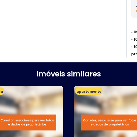
• 
• 
• 
pr
Imóveis similares
sa
apartamento