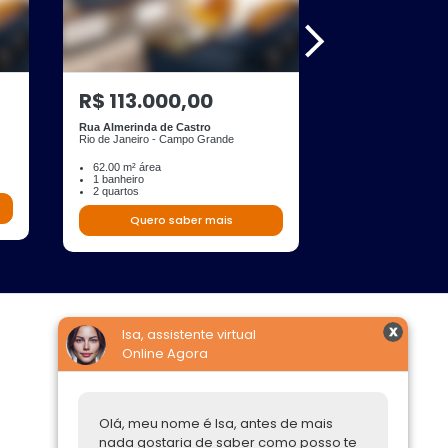
R$ 113.000,00
R$ 160.00
Rua Almerinda de Castro
Rua Icurana
Rio de Janeiro - Campo Grande
Rio de Janeiro - C
62.00 m² área
4 banheiros
1 banheiro
3 quartos
2 quartos
Quero s
Quero saber mais
Isa, assistente virtual
Online Agora
Construtoras
Parcerias Imobiliárias
Olá, meu nome é Isa, antes de mais
Comprar ou alugar
nada gostaria de saber como posso te