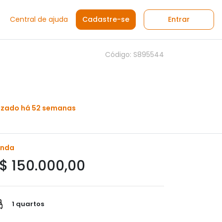
Central de ajuda
Cadastre-se
Entrar
Código: S895544
izado há 52 semanas
enda
$ 150.000,00
1 quartos