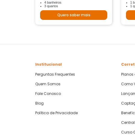
4 banheiros
1 b
3 quartos
1 q
Quero saber mais
Institucional
Corret
Perguntas Frequentes
Planos
Quem Somos
Como V
Fale Conosco
Lança
Blog
Captaç
Política de Privacidade
Benefíc
Central
Curso G