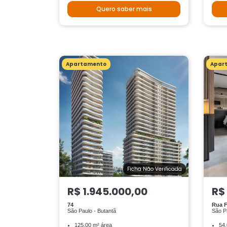
Quero saber mais
Apartamento
Apar
Ficha Não Verificada
R$ 1.945.000,00
R$
74
Rua F
São Paulo - Butantã
São Pa
125.00 m² área
54.