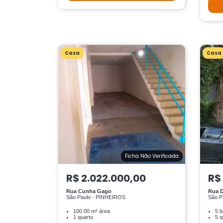
Casa
Casa
Ficha Não Verificada
R$ 2.022.000,00
R$
Rua Cunha Gago
Rua D
São Paulo - PINHEIROS
São P
100.00 m² área
5 b
1 quarto
5 q