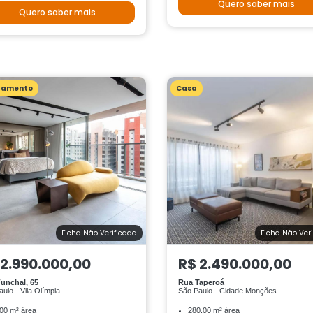
Quero saber mais
Quero saber mais
tamento
Casa
Ficha Não Verificada
Ficha Não Ver
 2.990.000,00
R$ 2.490.000,00
unchal, 65
Rua Taperoá
ulo - Vila Olímpia
São Paulo - Cidade Monções
00 m² área
280.00 m² área