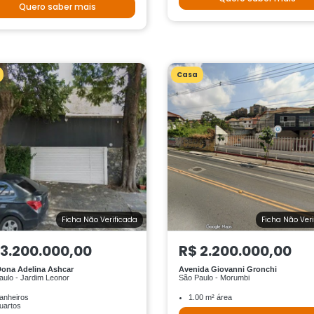
Quero saber mais
Casa
Ficha Não Verificada
Ficha Não Ver
 3.200.000,00
R$ 2.200.000,00
ona Adelina Ashcar
Avenida Giovanni Gronchi
aulo - Jardim Leonor
São Paulo - Morumbi
anheiros
1.00 m² área
uartos