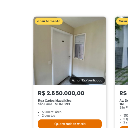
apartamento
Casa
Ficha Não Verificada
R$ 2.650.000,00
R$
Rua Carlos Magalhães
Av. D
São Paulo - MORUMBI
161
São P
58.00 m² área
2 quartos
350
6 q
2 s
Quero saber mais