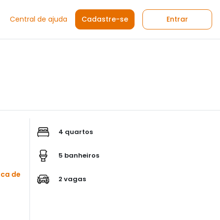
Central de ajuda
Cadastre-se
Entrar
4 quartos
5 banheiros
sca de
2 vagas