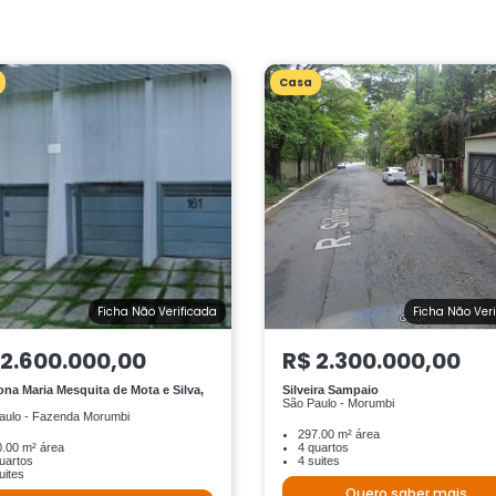
Casa
Ficha Não Verificada
Ficha Não Ver
 2.600.000,00
R$ 2.300.000,00
ona Maria Mesquita de Mota e Silva,
Silveira Sampaio
São Paulo - Morumbi
aulo - Fazenda Morumbi
297.00 m² área
.00 m² área
4 quartos
uartos
4 suites
uites
Quero saber mais