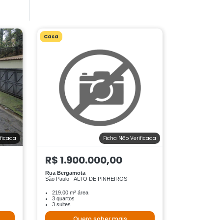
Casa
ificada
Ficha Não Verificada
R$ 1.900.000,00
Rua Bergamota
São Paulo - ALTO DE PINHEIROS
219.00 m² área
3 quartos
3 suites
Quero saber mais