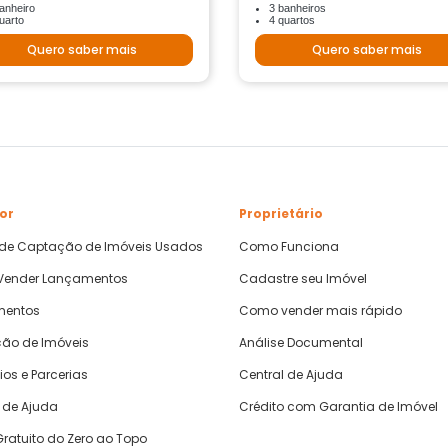
anheiro
3 banheiros
uarto
4 quartos
Quero saber mais
Quero saber mais
or
Proprietário
 de Captação de Imóveis Usados
Como Funciona
ender Lançamentos
Cadastre seu Imóvel
mentos
Como vender mais rápido
ão de Imóveis
Análise Documental
ios e Parcerias
Central de Ajuda
 de Ajuda
Crédito com Garantia de Imóvel
ratuito do Zero ao Topo