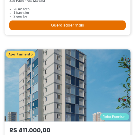
São Paulo - Vila Mariana
26 m² área
1 banheiro
2 quartos
Quero saber mais
Apartamento
Ficha Premium
R$ 411.000,00