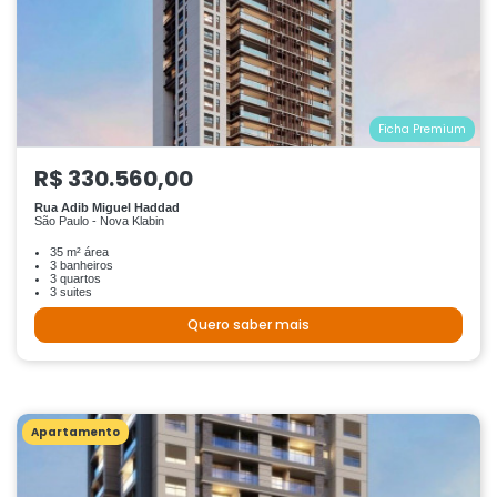
Ficha Premium
R$ 330.560,00
Rua Adib Miguel Haddad
São Paulo - Nova Klabin
35 m² área
3 banheiros
3 quartos
3 suites
Quero saber mais
Apartamento