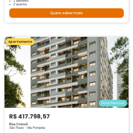
1 banheiro
2 quartos
Quero saber mais
Apartamento
Ficha Premium
R$ 417.798,57
Rua Cotoxó
São Paulo - Vila Pompéia