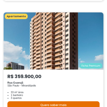
Apartamento
Ficha Premium
R$ 359.900,00
Rua Guarujá
São Paulo - Mirandópolis
33 m² área
1 banheiro
3 quartos
Quero saber mais