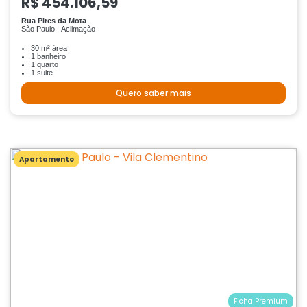
R$ 454.106,59
Rua Pires da Mota
São Paulo - Aclimação
30 m² área
1 banheiro
1 quarto
1 suite
Quero saber mais
Apartamento
Ficha Premium