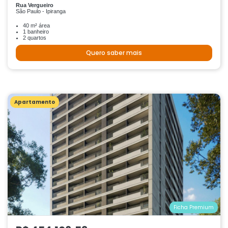
Rua Vergueiro
São Paulo - Ipiranga
40 m² área
1 banheiro
2 quartos
Quero saber mais
Apartamento
Ficha Premium