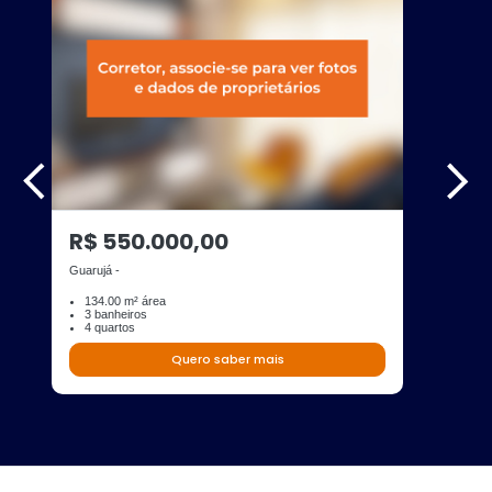
R$ 550.000,00
Guarujá -
134.00 m² área
3 banheiros
4 quartos
Quero saber mais