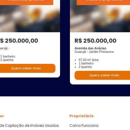
$ 250.000,00
R$ 250.000,00
arujá -
Avenida das Acácias
Guarujá - Jardim Primavera
1 banheiro
2 quartos
67.00 m² área
1 banheiro
2 quartos
Quero saber mais
Quero saber mais
or
Proprietário
 de Captação de Imóveis Usados
Como Funciona