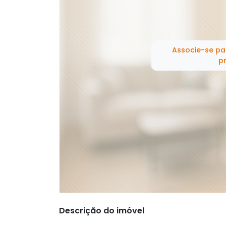
Associe-se pa
pr
Descrição do imóvel