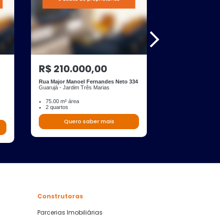
R$ 210.000,00
R$ 230.00
Rua Major Manoel Fernandes Neto 334
Travessa Manoel 
Guarujá - Jardim Três Marias
Guarujá - Morrinhos
75.00 m² área
67.00 m² área
2 quartos
2 quartos
Quero saber mais
Quero s
Construtoras
Parcerias Imobiliárias