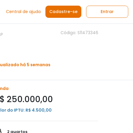
Central de ajuda
Cadastre-se
Entrar
Código: S11473346
SP
ualizado há 5 semanas
enda
$ 250.000,00
lor do IPTU: R$ 4.500,00
2 quartos