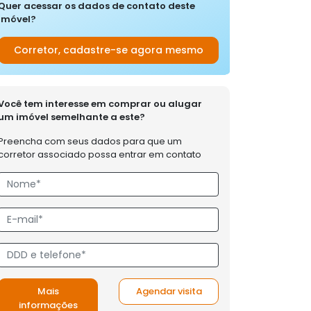
Quer acessar os dados de contato deste
imóvel?
Corretor, cadastre-se agora mesmo
Você tem interesse em comprar ou alugar
um imóvel semelhante a este?
Preencha com seus dados para que um
corretor associado possa entrar em contato
Mais
Agendar visita
informações