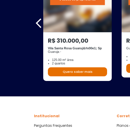
R$ 310.000,00
R
Vila Santa Rosa Guaruj&#x00e1; Sp
Gu
Guaruja -
125.00 m² área
2 quartos
Quero saber mais
Institucional
Corret
Perguntas Frequentes
Planos