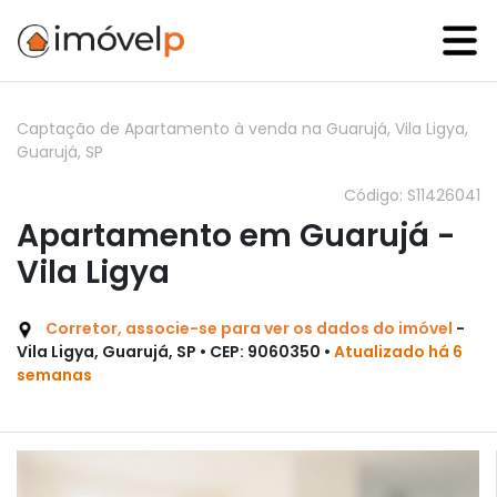
Captação de Apartamento à venda na Guarujá, Vila Ligya,
Guarujá, SP
Código: S11426041
Apartamento em Guarujá -
Vila Ligya
Corretor, associe-se para ver os dados do imóvel
-
Vila Ligya, Guarujá, SP • CEP: 9060350 •
Atualizado há 6
semanas