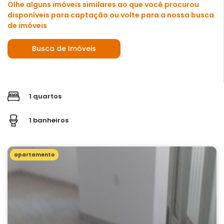
Olhe alguns imóveis similares ao que você procurou
disponíveis para captação ou volte para a nossa busca
de imóveis
Busca de Imóveis
1 quartos
1 banheiros
apartamento