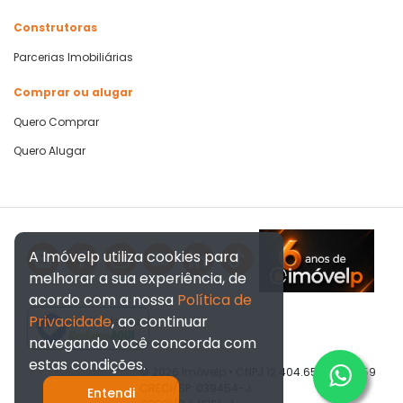
Construtoras
Parcerias Imobiliárias
Comprar ou alugar
Quero Comprar
Quero Alugar
A Imóvelp utiliza cookies para
melhorar a sua experiência, de
acordo com a nossa
Política de
Privacidade
, ao continuar
Verificada por
navegando você concorda com
estas condições.
© 2026 Imóvelp • CNPJ 12.404.656/0001-59
CRECI/SP: 039454-J
Entendi