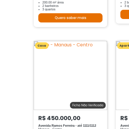
200.00 m² área
2 b
2 banheiros
3 q
3 quartos
Quero saber mais
Casa
Apar
Ficha Não Verificada
R$ 450.000,00
R$
Avenida Ramos Ferreira - até 1111/1112
Aveni