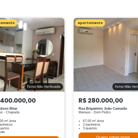
tamento
apartamento
Ficha Não Verificada
Ficha Não Ver
 400.000,00
R$ 280.000,00
dson Bitar
Rua Brigadeiro João Camarão
s - Chapada
Manaus - Dom Pedro
00 m² área
67.00 m² área
anheiros
2 banheiros
uartos
3 quartos
uite
Quero saber mais