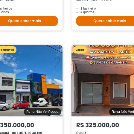
s - Aleixo
Manaus - São Francisco
anheiros
1 banheiro
uartos
4 quartos
Quero saber mais
Quero saber mais
tamento
Casa
Ficha Não Verificada
Ficha Não Ver
 350.000,00
R$ 325.000,00
apurá - de 1101/1102 ao fim
Rua D