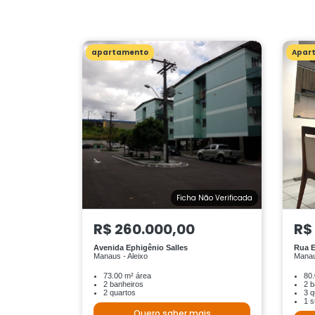
apartamento
Apar
Ficha Não Verificada
R$ 260.000,00
R$
Avenida Ephigênio Salles
Rua E
Manaus - Aleixo
Manau
73.00 m² área
80.
2 banheiros
2 b
2 quartos
3 q
1 s
Quero saber mais