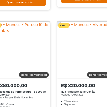
Quero saber mais
Casa
Ficha Não Verificada
Ficha Não Ver
 380.000,00
R$ 320.000,00
isconde de Porto Seguro - de 200 ao
Rua Professor Júlio Uchôa
lado par
Manaus - Alvorada
s - Parque 10 de Novembro
2 banheiros
.00 m² área
3 quartos