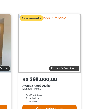
Apartamento
ificada
Ficha Não Verificada
R$ 398.000,00
Avenida André Araújo
Manaus - Aleixo
64.00 m² área
2 banheiros
3 quartos
Quero saber mais