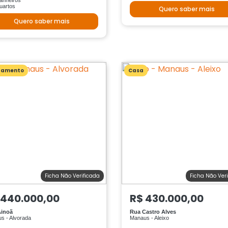
anheiros
uartos
Quero saber mais
Quero saber mais
tamento
Casa
Ficha Não Verificada
Ficha Não Ver
 440.000,00
R$ 430.000,00
Ainoã
Rua Castro Alves
s - Alvorada
Manaus - Aleixo