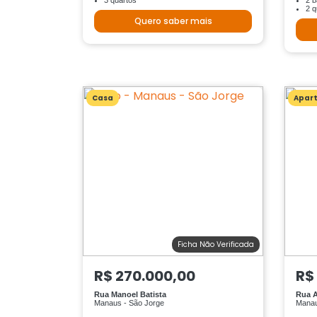
3 quartos
2 b
2 q
Quero saber mais
Casa
Apar
Ficha Não Verificada
R$ 270.000,00
R$
Rua Manoel Batista
Rua 
Manaus - São Jorge
Manau