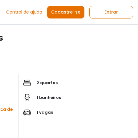
Central de ajuda
Cadastre-se
Entrar
s
2 quartos
1 banheiros
sca de
1 vagas