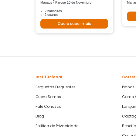
Manaus - Parque 10 de Novembro
Manau
2 banheiros
2 quartos
Quero saber mais
Institucional
Corret
Perguntas Frequentes
Planos
Quem Somos
Como V
Fale Conosco
Lança
Blog
Captaç
Política de Privacidade
Benefíc
Central