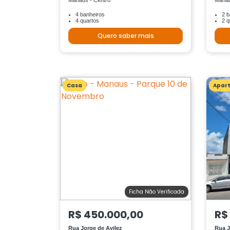
Manaus - Centro
Manau
4 banheiros
2 b
4 quartos
2 q
Quero saber mais
Casa
Apar
Ficha Não Verificada
R$ 450.000,00
R$
Rua Jorge de Avilez
Rua J