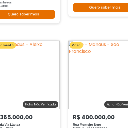
anheiros
uartos
Quero saber mais
Quero saber mais
tamento
Casa
Ficha Não Verificada
Ficha Não Ver
 365.000,00
R$ 400.000,00
da Via Láctea
Rua Monteiro Neto