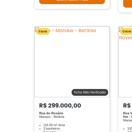
Casa
Casa
Ficha Não Verificada
R$ 299.000,00
R$
Rua do Rosário
Rua V
Manaus - Betânia
fim - 
Manau
116.00 m² área
3 banheiros
100