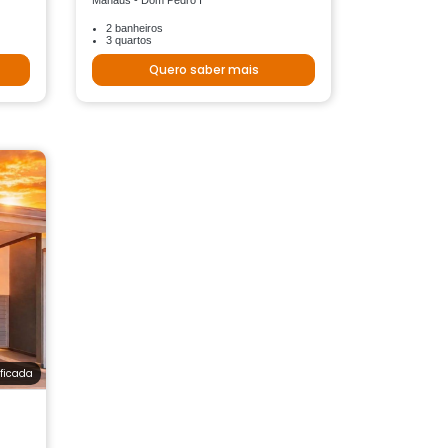
Manaus - Dom Pedro I
2 banheiros
3 quartos
Quero saber mais
ificada