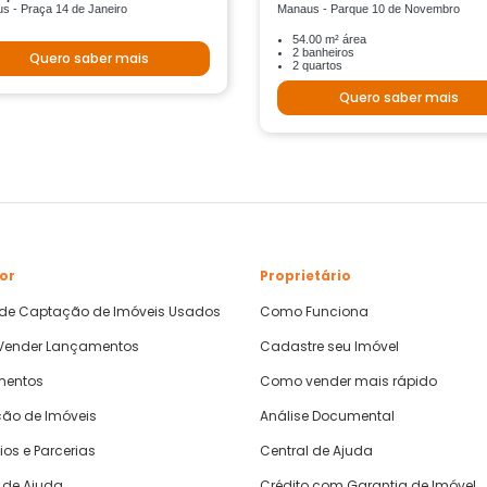
s - Praça 14 de Janeiro
Manaus - Parque 10 de Novembro
54.00 m² área
2 banheiros
Quero saber mais
2 quartos
Quero saber mais
or
Proprietário
 de Captação de Imóveis Usados
Como Funciona
ender Lançamentos
Cadastre seu Imóvel
mentos
Como vender mais rápido
ão de Imóveis
Análise Documental
ios e Parcerias
Central de Ajuda
 de Ajuda
Crédito com Garantia de Imóvel