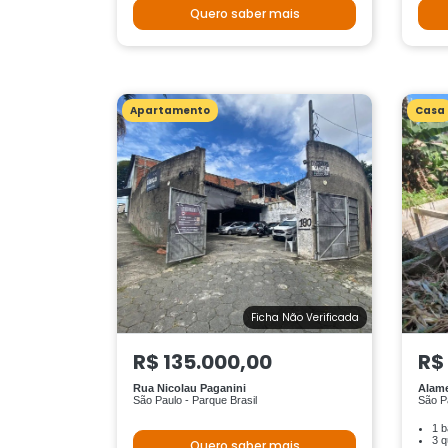
Quero saber mais
Apartamento
Casa
Ficha Não Verificada
R$ 135.000,00
R$
Rua Nicolau Paganini
Alam
São Paulo - Parque Brasil
São P
1 b
3 q
Quero saber mais