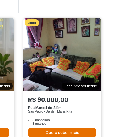
Casa
ificada
Ficha Não Verificada
R$ 90.000,00
Rua Manoel do Além
São Paulo - Jardim Maria Rita
2 banheiros
3 quartos
Quero saber mais