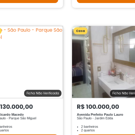
Casa
Ficha Não Verificada
Ficha Não Ver
 130.000,00
R$ 100.000,00
Ricardo Macedo
Avenida Prefeito Paulo Lauro
aulo - Parque São Miguel
São Paulo - Jardim Edda
anheiros
2 banheiros
uartos
2 quartos