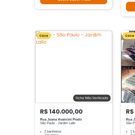
Casa
Casa
Ficha Não Verificada
R$ 140.000,00
R$
Rua Joana Avancini Prado
Rua J
São Paulo - Jardim Lallo
São P
2 banheiros
1 b