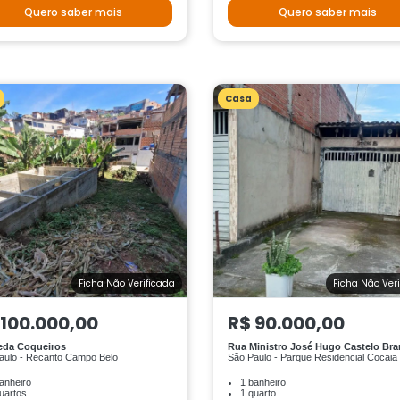
Quero saber mais
Quero saber mais
Casa
Ficha Não Verificada
Ficha Não Ver
 100.000,00
R$ 90.000,00
eda Coqueiros
Rua Ministro José Hugo Castelo Br
aulo - Recanto Campo Belo
São Paulo - Parque Residencial Cocaia
anheiro
1 banheiro
uartos
1 quarto