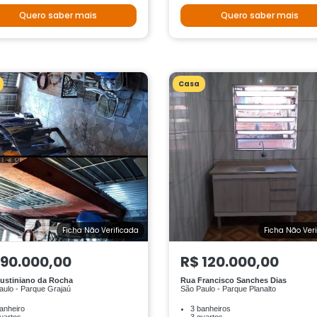
Quero saber mais
Quero saber mais
Casa
Ficha Não Verificada
Ficha Não Ver
 90.000,00
R$ 120.000,00
ustiniano da Rocha
Rua Francisco Sanches Dias
aulo - Parque Grajaú
São Paulo - Parque Planalto
anheiro
3 banheiros