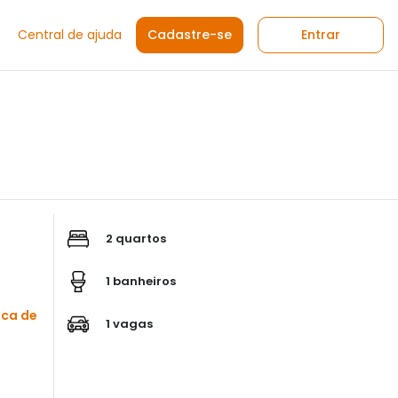
Central de ajuda
Cadastre-se
Entrar
2 quartos
1 banheiros
sca de
1 vagas