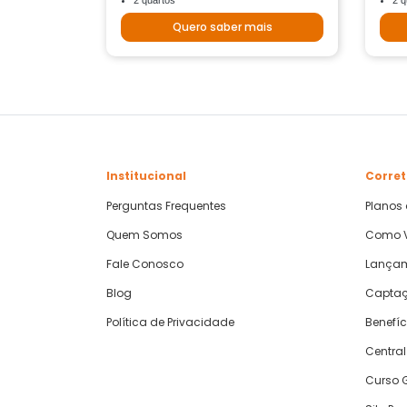
2 quartos
2 q
Quero saber mais
Institucional
Corret
Perguntas Frequentes
Planos
Quem Somos
Como V
Fale Conosco
Lança
Blog
Captaç
Política de Privacidade
Benefíc
Central
Curso G