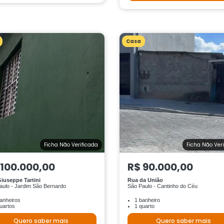
Casa
Ficha Não Verificada
Ficha Não Ver
 100.000,00
R$ 90.000,00
iuseppe Tartini
Rua da União
aulo - Jardim São Bernardo
São Paulo - Cantinho do Céu
anheiros
1 banheiro
uartos
1 quarto
Quero saber mais
Quero saber mais