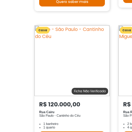
Quero saber mais
Casa
Casa
Ficha Não Verificada
R$ 120.000,00
R$
Rua Cairu
Rua 
São Paulo - Cantinho do Céu
São P
1 banheiro
2 b
1 quarto
4 q