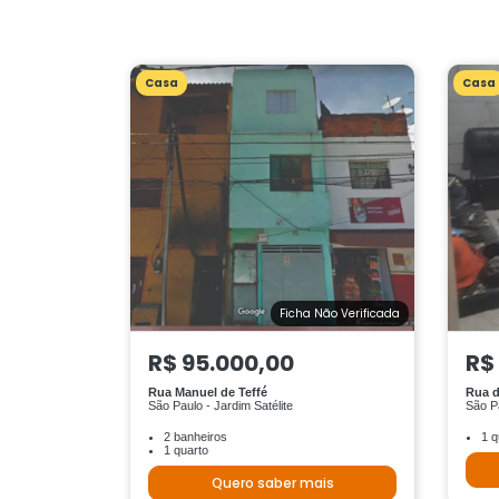
Casa
Casa
Ficha Não Verificada
R$ 95.000,00
R$
Rua Manuel de Teffé
Rua d
São Paulo - Jardim Satélite
São Pa
2 banheiros
1 q
1 quarto
Quero saber mais