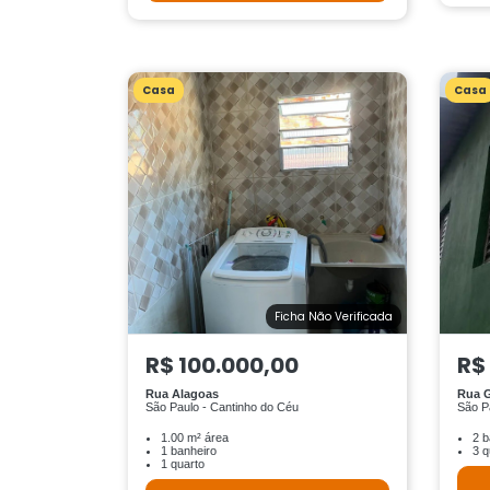
Casa
Casa
Ficha Não Verificada
R$ 100.000,00
R$
Rua Alagoas
Rua G
São Paulo - Cantinho do Céu
São P
1.00 m² área
2 b
1 banheiro
3 q
1 quarto