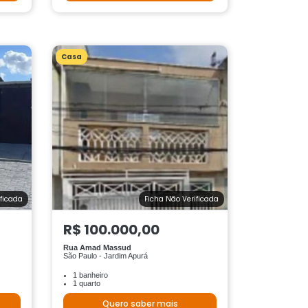
Casa
ificada
Ficha Não Verificada
R$ 100.000,00
Rua Amad Massud
São Paulo - Jardim Apurá
1 banheiro
1 quarto
Quero saber mais