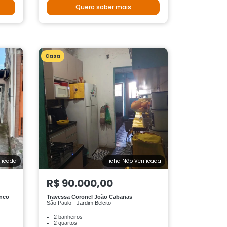
Quero saber mais
Casa
ificada
Ficha Não Verificada
R$ 90.000,00
anco
Travessa Coronel João Cabanas
São Paulo - Jardim Belcito
2 banheiros
2 quartos