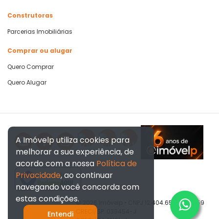
Construtoras
Parcerias Imobiliárias
Comprar ou alugar
Quero Comprar
Quero Alugar
A Imóvelp utiliza cookies para
melhorar a sua experiência, de
acordo com a nossa
Política de
Privacidade
, ao continuar
Verificada por
navegando você concorda com
estas condições.
© 2026 Imóvelp • CNPJ 12.404.656/0001-59
CRECI/SP: 039454-J
Entendi