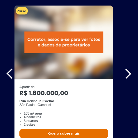
Casa
A partir de
R$ 1.600.000,00
Rua Henrique Coelho
São Paulo - Cambuci
163 m² área
4 banheiros
6 quartos
2 suites
Quero saber mais