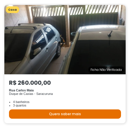
Casa
Ficha Não Verificada
R$ 260.000,00
Rua Carlos Maia
Duque de Caxias - Saracuruna
4 banheiros
3 quartos
Quero saber mais