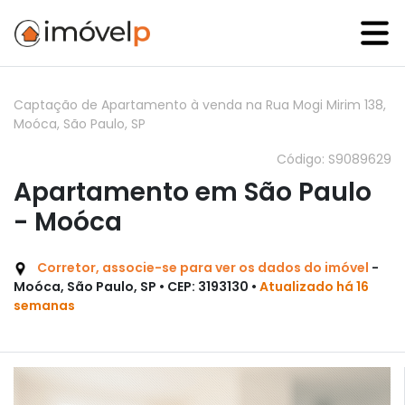
Captação de Apartamento à venda na Rua Mogi Mirim 138,
Moóca, São Paulo, SP
Código: S9089629
Apartamento em São Paulo
- Moóca
Corretor, associe-se para ver os dados do imóvel
-
Moóca, São Paulo, SP • CEP: 3193130 •
Atualizado há 16
semanas