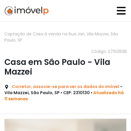
Captação de Casa à venda na Rua Jari, Vila Mazzei, São
Paulo, SP
Código: S7193838
Casa em São Paulo - Vila
Mazzei
Corretor, associe-se para ver os dados do imóvel
-
Vila Mazzei, São Paulo, SP • CEP: 2310130 •
Atualizado há
11 semanas