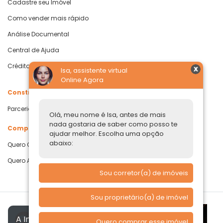
Cadastre seu Imóvel
Como vender mais rápido
Análise Documental
Central de Ajuda
Crédito com Garantia de Imóvel
Isa, assistente virtual
Online Agora
Construtoras
Parcerias Imobiliárias
Olá, meu nome é Isa, antes de mais
nada gostaria de saber como posso te
Comprar ou alugar
ajudar melhor. Escolha uma opção
abaixo:
Quero Comprar
Quero Alugar
Sou corretor(a) de imóveis
Sou proprietário(a) de imóvel
A Imóvelp utiliza cookies para
Quero comprar esse imóvel