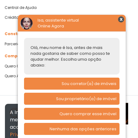
Central de Ajuda
Crédito com Garantia de Imóvel
Isa, assistente virtual
Online Agora
Construtoras
Parcerias Imobiliárias
Olá, meu nome é Isa, antes de mais
nada gostaria de saber como posso te
Comprar ou alugar
ajudar melhor. Escolha uma opção
abaixo:
Quero Comprar
Quero Alugar
Sou corretor(a) de imóveis
Sou proprietário(a) de imóvel
A Imóvelp utiliza cookies para
Quero comprar esse imóvel
melhorar a sua experiência, de
acordo com a nossa
Política de
Nenhuma das opções anteriores
Privacidade
, ao continuar
Verificada por