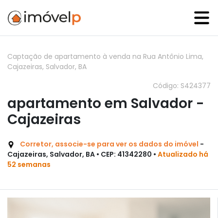
Captação de apartamento à venda na Rua Antônio Lima,
Cajazeiras, Salvador, BA
Código: S424377
apartamento em Salvador -
Cajazeiras
Corretor, associe-se para ver os dados do imóvel
-
Cajazeiras, Salvador, BA • CEP: 41342280 •
Atualizado há
52 semanas