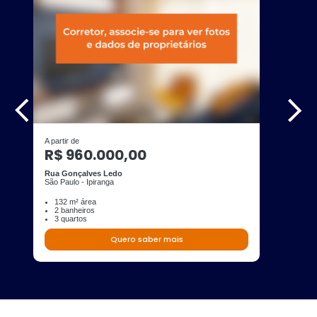
A partir de
R$ 960.000,00
Rua Gonçalves Ledo
São Paulo - Ipiranga
132 m² área
2 banheiros
3 quartos
Quero saber mais