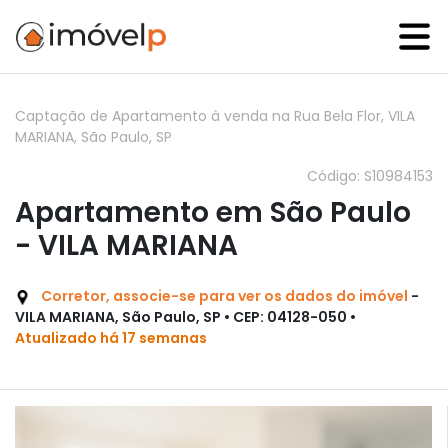
Captação de Apartamento à venda na Rua Bela Flor, VILA
MARIANA, São Paulo, SP
Código: S10984153
Apartamento em São Paulo
- VILA MARIANA
Corretor, associe-se para ver os dados do imóvel
-
VILA MARIANA, São Paulo, SP • CEP: 04128-050 •
Atualizado há 17 semanas