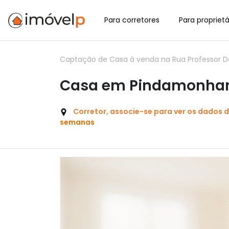
Para corretores
Para proprietá
Captação de Casa à venda na Rua Professor D
Casa em Pindamonhang
Corretor, associe-se para ver os dados 
semanas