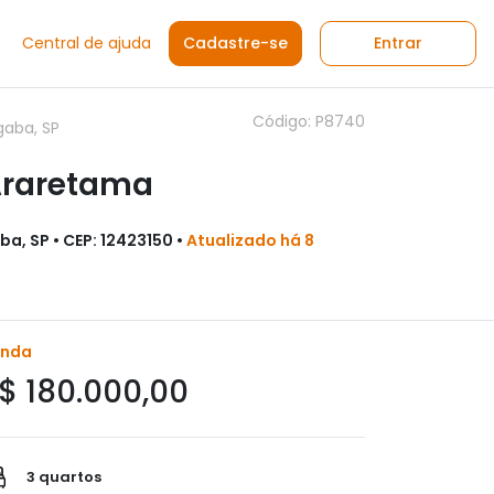
Central de ajuda
Cadastre-se
Entrar
Código: P8740
gaba, SP
Araretama
, SP • CEP: 12423150 •
Atualizado há 8
enda
$ 180.000,00
3 quartos