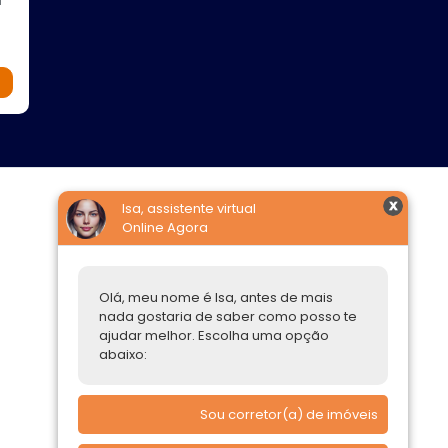
l
Isa, assistente virtual
Online Agora
Construtoras
Parcerias Imobiliárias
Olá, meu nome é Isa, antes de mais
Comprar ou alugar
nada gostaria de saber como posso te
ajudar melhor. Escolha uma opção
Quero Comprar
abaixo:
Quero Alugar
Sou corretor(a) de imóveis