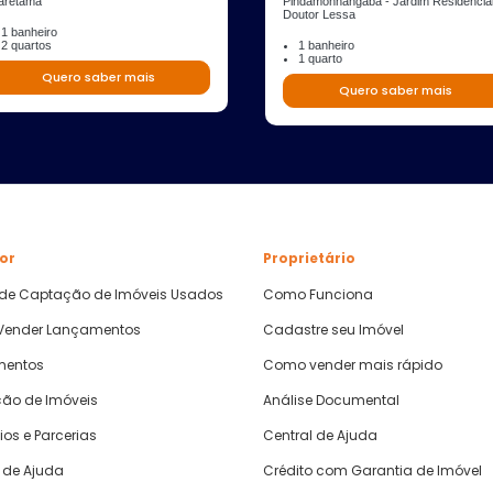
aretama
Pindamonhangaba - Jardim Residencia
Doutor Lessa
1 banheiro
2 quartos
1 banheiro
1 quarto
Quero saber mais
Quero saber mais
or
Proprietário
 de Captação de Imóveis Usados
Como Funciona
ender Lançamentos
Cadastre seu Imóvel
mentos
Como vender mais rápido
ão de Imóveis
Análise Documental
ios e Parcerias
Central de Ajuda
 de Ajuda
Crédito com Garantia de Imóvel