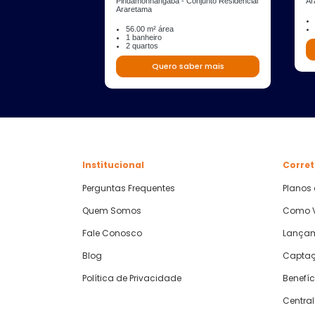
Pindamonhangaba - Conjunto Residencial
Ar
Araretama
56.00 m² área
1 banheiro
2 quartos
Quero saber mais
Institucional
Corret
Perguntas Frequentes
Planos
Quem Somos
Como V
Fale Conosco
Lança
Blog
Captaç
Política de Privacidade
Benefíc
Central