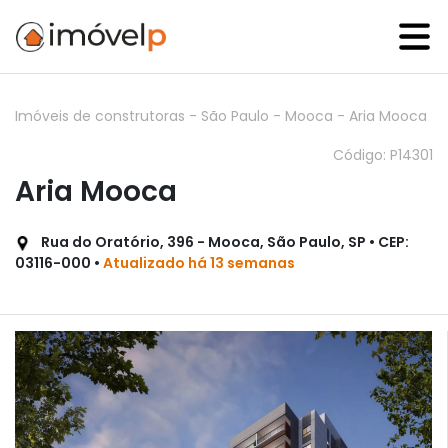
Imóveis de construtoras
-
São Paulo
-
Mooca
-
Aria Mooca
Código: P14301
Aria Mooca
Rua do Oratório, 396 - Mooca, São Paulo, SP • CEP:
03116-000 •
Atualizado há 13 semanas