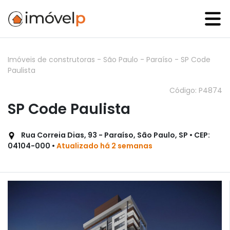
Imóveis de construtoras
-
São Paulo
-
Paraíso
-
SP Code
Paulista
Código: P4874
SP Code Paulista
Rua Correia Dias, 93 - Paraíso, São Paulo, SP • CEP:
04104-000 •
Atualizado há 2 semanas