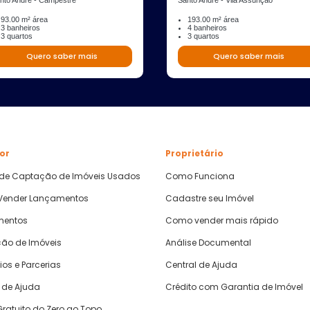
nto André - Campestre
Santo André - Vila Assunção
93.00 m² área
193.00 m² área
3 banheiros
4 banheiros
3 quartos
3 quartos
Quero saber mais
Quero saber mais
or
Proprietário
 de Captação de Imóveis Usados
Como Funciona
ender Lançamentos
Cadastre seu Imóvel
mentos
Como vender mais rápido
ão de Imóveis
Análise Documental
ios e Parcerias
Central de Ajuda
 de Ajuda
Crédito com Garantia de Imóvel
ratuito do Zero ao Topo