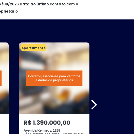
07/08/2026 Data do último contato com o
oprietário
Apartamento
Casa
R$ 1.390.000,00
R$ 1.380.
Avenida Kennedy, 1255
Rua Simão Jorge