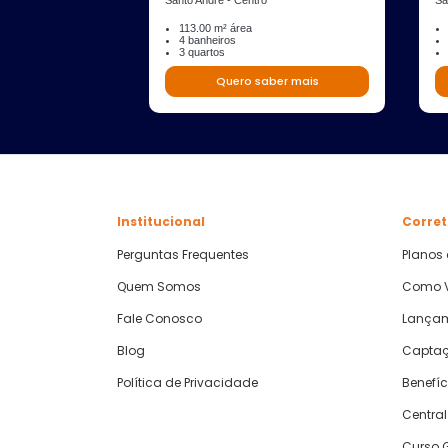
Santo André - Centro
Sa
113.00 m² área
4 banheiros
3 quartos
Quero saber mais
Institucional
Corret
Perguntas Frequentes
Planos
Quem Somos
Como V
Fale Conosco
Lança
Blog
Captaç
Política de Privacidade
Benefíc
Central
Curso G