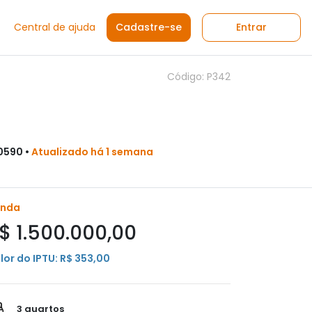
Central de ajuda
Cadastre-se
Entrar
Código: P342
60590 •
Atualizado há 1 semana
enda
$ 1.500.000,00
lor do IPTU: R$ 353,00
3 quartos