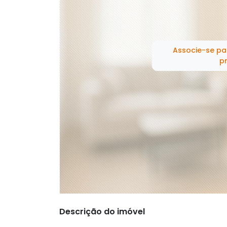
Associe-se pa
pr
Descrição do imóvel