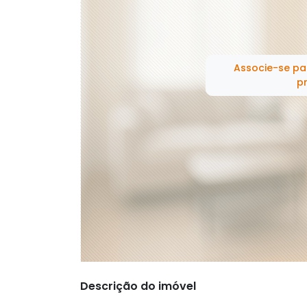
Associe-se pa
pr
Descrição do imóvel