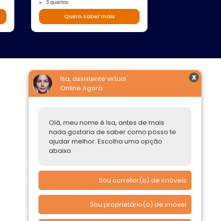
3 quartos
Quero s
Quero saber mais
Isa, assistente virtual
Online Agora
Construtoras
Parcerias Imobiliárias
Olá, meu nome é Isa, antes de mais
Comprar ou alugar
nada gostaria de saber como posso te
ajudar melhor. Escolha uma opção
Quero Comprar
abaixo:
Quero Alugar
Sou corretor(a) de imóveis
Sou proprietário(a) de imóvel