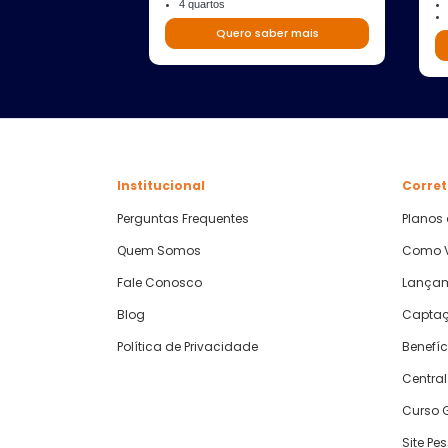
4 quartos
Quero saber mais
Institucional
Corret
Perguntas Frequentes
Planos
Quem Somos
Como V
Fale Conosco
Lança
Blog
Captaç
Política de Privacidade
Benefíc
Central
Curso G
Site Pe