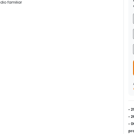
io familiar
• 
• 
• 
pr