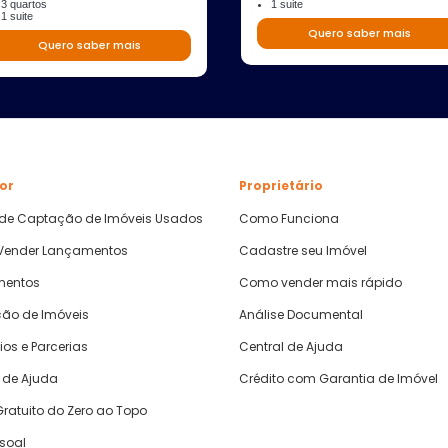
3 quartos
1 suite
1 suite
Quero saber mais
Quero saber mais
or
Proprietário
 de Captação de Imóveis Usados
Como Funciona
ender Lançamentos
Cadastre seu Imóvel
mentos
Como vender mais rápido
ão de Imóveis
Análise Documental
ios e Parcerias
Central de Ajuda
 de Ajuda
Crédito com Garantia de Imóvel
ratuito do Zero ao Topo
ssoal