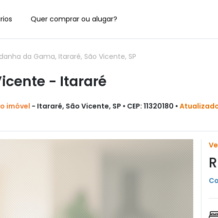
rios
Quer comprar ou alugar?
anha da Gama, Itararé, São Vicente, SP
cente - Itararé
do imóvel
- Itararé, São Vicente, SP • CEP: 11320180 •
Atualizad
V
R
Co