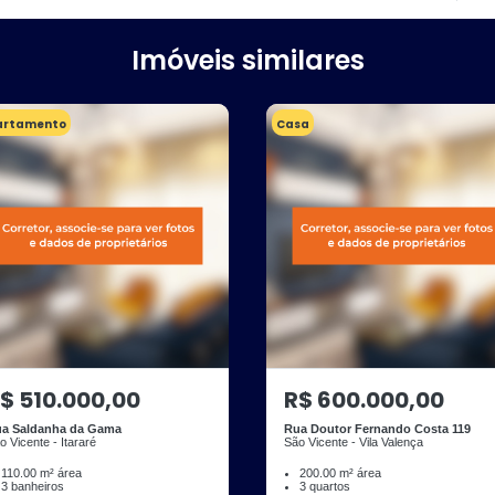
Imóveis similares
artamento
Casa
$ 510.000,00
R$ 600.000,00
a Saldanha da Gama
Rua Doutor Fernando Costa 119
o Vicente - Itararé
São Vicente - Vila Valença
110.00 m² área
200.00 m² área
3 banheiros
3 quartos