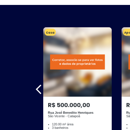
Casa
Ap
R$ 500.000,00
R
Rua José Benedito Henriques
Ru
São Vicente - Catiapoã
Sã
120.00 m² área
3 banheiros