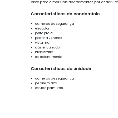
Vista para o mar Dois apartamentos por andar Préd
Características do condomínio
cameras de segurança
elevador
perto praia
portaria 24horas
vista mar
gás encanado
bicicletário
estacionamento
Características da unidade
cameras de segurança
pé direito alto
estudo permutas