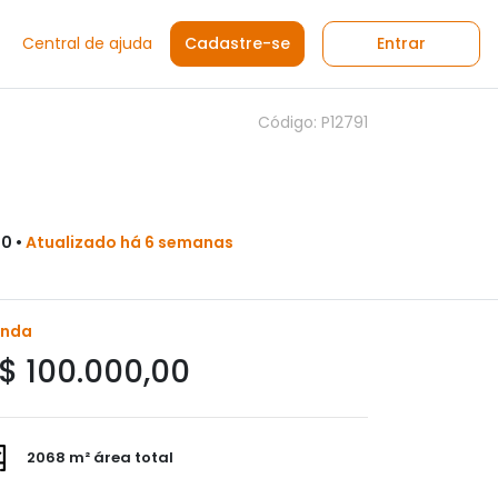
Central de ajuda
Cadastre-se
Entrar
Código: P12791
00 •
Atualizado há 6 semanas
enda
$ 100.000,00
2068 m² área total