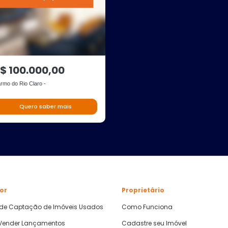
$ 100.000,00
rmo do Rio Claro -
Quero saber mais
or
Proprietário
 de Captação de Imóveis Usados
Como Funciona
ender Lançamentos
Cadastre seu Imóvel