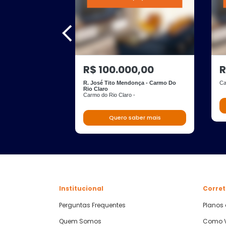
R$ 100.000,00
R
R. José Tito Mendonça - Carmo Do
Ca
Rio Claro
Carmo do Rio Claro -
Quero saber mais
Institucional
Corret
Perguntas Frequentes
Planos
Quem Somos
Como V