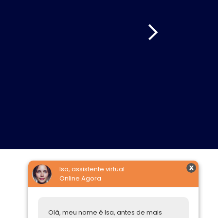
Isa, assistente virtual
Online Agora
Construtoras
Parcerias Imobiliárias
Olá, meu nome é Isa, antes de mais
Comprar ou alugar