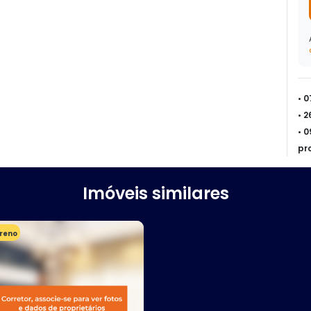
• 
• 
• 
pr
Imóveis similares
reno