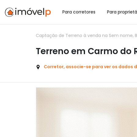
Para corretores
Para proprietá
Captação de Terreno à venda na Sem nome, Bar
Terreno em Carmo do Ri
Corretor, associe-se para ver os dados 