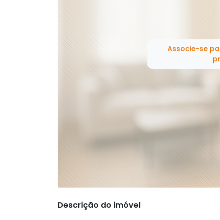
Associe-se pa
pr
Descrição do imóvel