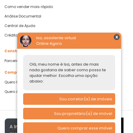
Como vender mais rápido
Análise Documental
Central de Ajuda
Crédito com Garantia de Imóvel
Isa, assistente virtual
Online Agora
Construtoras
Parcerias Imobiliárias
Olá, meu nome é Isa, antes de mais
nada gostaria de saber como posso te
Comprar ou alugar
ajudar melhor. Escolha uma opção
abaixo:
Quero Comprar
Quero Alugar
Sou corretor(a) de imóveis
Sou proprietário(a) de imóvel
A Imóvelp utiliza cookies para
Quero comprar esse imóvel