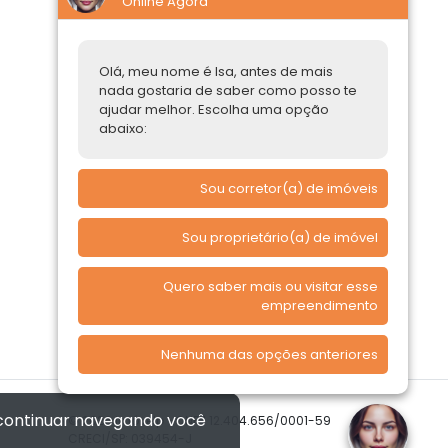
Online Agora
Construtoras
Parcerias Imobiliárias
Olá, meu nome é Isa, antes de mais
nada gostaria de saber como posso te
Comprar ou alugar
ajudar melhor. Escolha uma opção
abaixo:
Quero Comprar
Quero Alugar
Sou corretor(a) de imóveis
Sou proprietário(a) de imóvel
Quero saber mais ou visitar esse
empreendimento
Nenhuma das opções anteriores
 continuar navegando você
© 2026 Imóvelp • CNPJ 12.404.656/0001-59
CRECI/SP: 039454-J