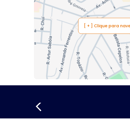
[ + ] Clique para na