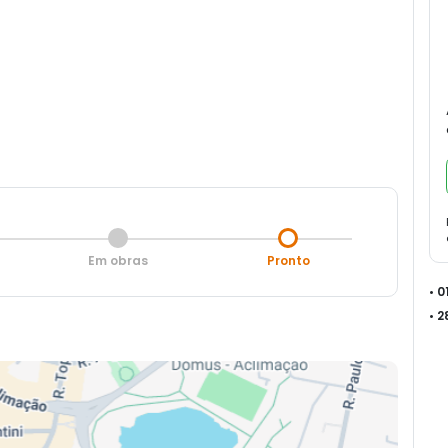
Em obras
Pronto
• 
• 