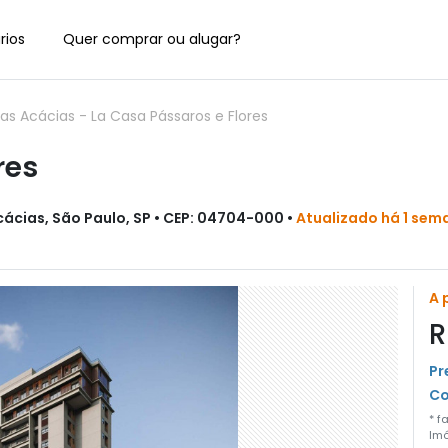
rios
Quer comprar ou alugar?
das Acácias
-
La Casa Pássaros e Flores
res
cácias, São Paulo, SP • CEP: 04704-000 •
Atualizado há 1 sem
A 
R
Pr
Co
* f
Imó