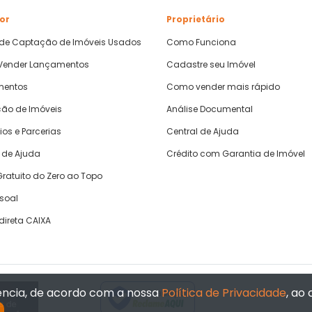
or
Proprietário
 de Captação de Imóveis Usados
Como Funciona
ender Lançamentos
Cadastre seu Imóvel
mentos
Como vender mais rápido
ão de Imóveis
Análise Documental
ios e Parcerias
Central de Ajuda
 de Ajuda
Crédito com Garantia de Imóvel
ratuito do Zero ao Topo
ssoal
direta CAIXA
iência, de acordo com a nossa
Política de Privacidade
, ao
Verificada por