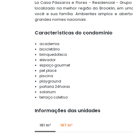
La Casa Pássaros e Flores - Residencial - Grupo
localizado na melhor região do Brooklin, em uma
você e sua família. Ambientes amplos e abertos
grandes nomes nacionais.
Características do condomínio
academia
bicicletário
brinquedoteca
elevador
espaço gourmet
pet place
piscina
playground
portaria 24horas
solarium
terraço coletivo
Informações das unidades
161 m²
167 m²