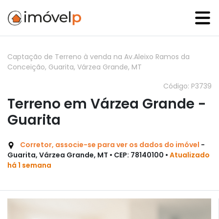
Captação de Terreno à venda na Av.Aleixo Ramos da
Conceição, Guarita, Várzea Grande, MT
Código: P3739
Terreno em Várzea Grande -
Guarita
Corretor, associe-se para ver os dados do imóvel
-
Guarita, Várzea Grande, MT • CEP: 78140100 •
Atualizado
há 1 semana