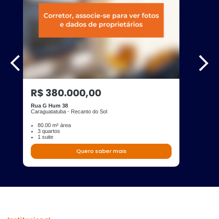
R$ 380.000,00
Rua G Hum 38
Caraguatatuba - Recanto do Sol
80.00 m² área
3 quartos
1 suite
Quero saber mais