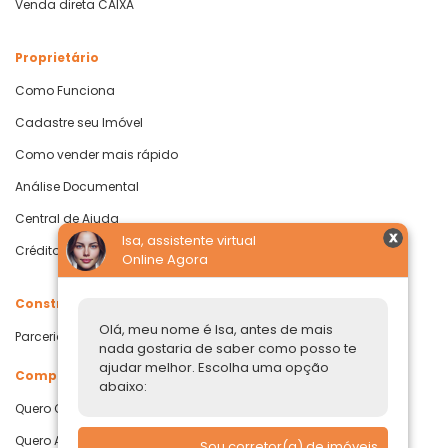
Venda direta CAIXA
Proprietário
Como Funciona
Cadastre seu Imóvel
Como vender mais rápido
Análise Documental
Central de Ajuda
Isa, assistente virtual
Crédito com Garantia de Imóvel
Online Agora
Construtoras
Olá, meu nome é Isa, antes de mais
Parcerias Imobiliárias
nada gostaria de saber como posso te
ajudar melhor. Escolha uma opção
Comprar ou alugar
abaixo:
Quero Comprar
Quero Alugar
Sou corretor(a) de imóveis