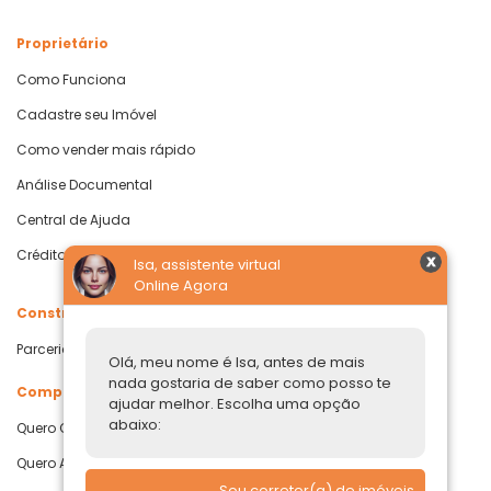
Proprietário
Como Funciona
Cadastre seu Imóvel
Como vender mais rápido
Análise Documental
Central de Ajuda
Crédito com Garantia de Imóvel
Isa, assistente virtual
Online Agora
Construtoras
Parcerias Imobiliárias
Olá, meu nome é Isa, antes de mais
nada gostaria de saber como posso te
Comprar ou alugar
ajudar melhor. Escolha uma opção
abaixo:
Quero Comprar
Quero Alugar
Sou corretor(a) de imóveis