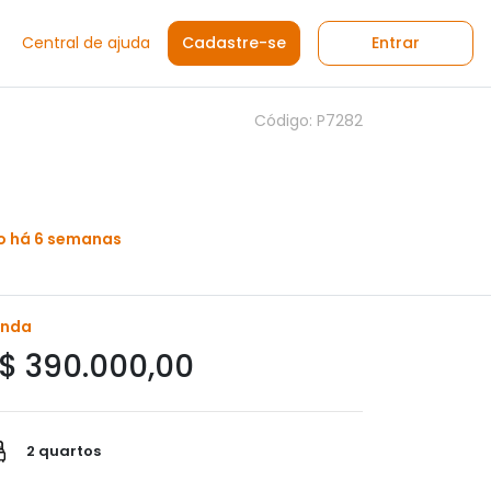
Central de ajuda
Cadastre-se
Entrar
Código: P7282
o há 6 semanas
enda
$ 390.000,00
2 quartos