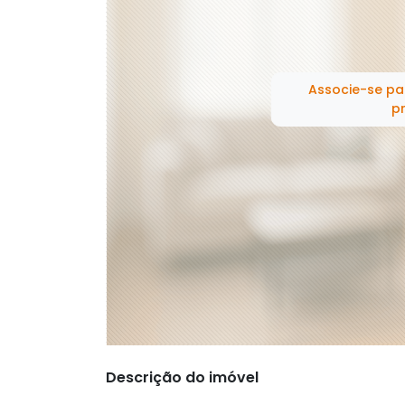
Associe-se pa
pr
Descrição do imóvel