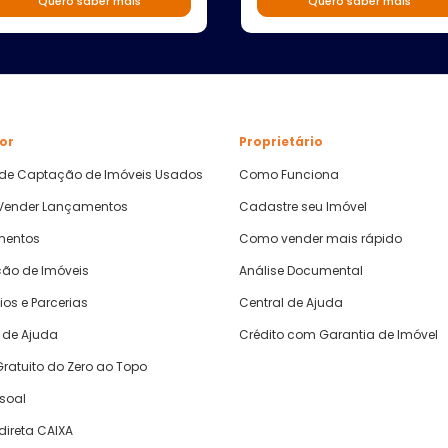
Quero saber mais
Quero saber mais
or
Proprietário
 de Captação de Imóveis Usados
Como Funciona
ender Lançamentos
Cadastre seu Imóvel
mentos
Como vender mais rápido
ão de Imóveis
Análise Documental
ios e Parcerias
Central de Ajuda
 de Ajuda
Crédito com Garantia de Imóvel
ratuito do Zero ao Topo
ssoal
direta CAIXA