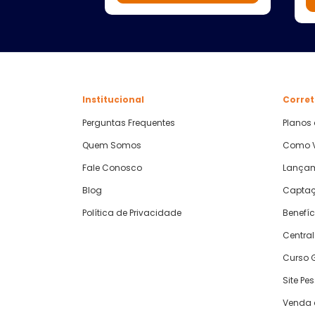
Institucional
Corret
Perguntas Frequentes
Planos
Quem Somos
Como V
Fale Conosco
Lança
Blog
Captaç
Política de Privacidade
Benefíc
Central
Curso G
Site Pe
Venda 