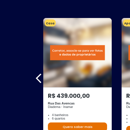
Casa
Ap
R$ 439.000,00
R
Rua Das Avencas
Ru
Diadema - Inamar
Di
4 banheiros
6 quartos
Quero saber mais