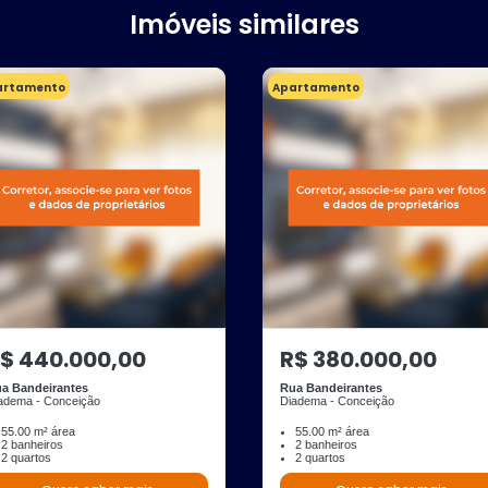
Imóveis similares
artamento
Apartamento
$ 440.000,00
R$ 380.000,00
a Bandeirantes
Rua Bandeirantes
adema - Conceição
Diadema - Conceição
55.00 m² área
55.00 m² área
2 banheiros
2 banheiros
2 quartos
2 quartos