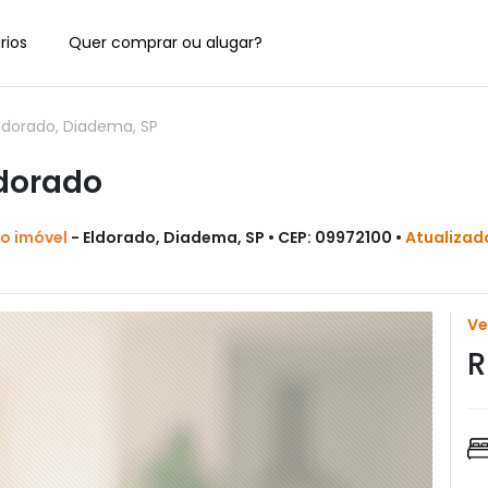
rios
Quer comprar ou alugar?
dorado, Diadema, SP
dorado
do imóvel
- Eldorado, Diadema, SP • CEP: 09972100 •
Atualizad
V
R