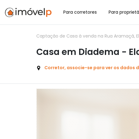
Para corretores
Para proprietá
Captação de Casa à venda na Rua Aramaçã, El
Casa em Diadema - El
Corretor, associe-se para ver os dados 