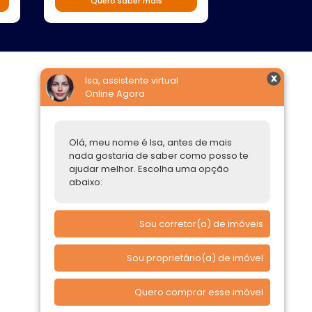
Quero saber mais
Isa, assistente virtual
Online Agora
Construtoras
Parcerias Imobiliárias
Olá, meu nome é Isa, antes de mais
Comprar ou alugar
nada gostaria de saber como posso te
ajudar melhor. Escolha uma opção
Quero Comprar
abaixo:
Quero Alugar
Sou corretor(a) de imóveis
Sou proprietário(a) de imóvel
Quero comprar esse imóvel