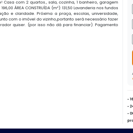
! Casa com 2 quartos., sala, cozinha, 1 banheiro, garagem
 196,00 ÁREA CONSTRUÍDA (m²): 131,50 Lavanderia nos fundos
ção e claridade. Próxima a praça, escolas, universidade,
 junto com o imóvel do vizinho,portanto será necessário fazer
or quiser. (por isso não dá para financiar). Pagamento
• 
• 
• 
pr