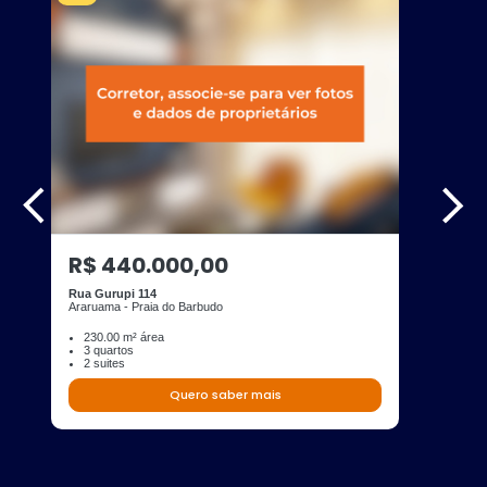
R$ 440.000,00
Rua Gurupi 114
Araruama - Praia do Barbudo
230.00 m² área
3 quartos
2 suites
Quero saber mais