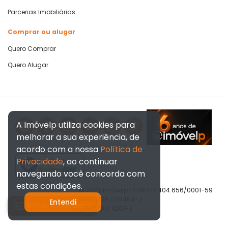
Parcerias Imobiliárias
Comprar ou alugar
Quero Comprar
Quero Alugar
A Imóvelp utiliza cookies para
melhorar a sua experiência, de
acordo com a nossa
Política de
Privacidade
, ao continuar
Verificada por
navegando você concorda com
estas condições.
© 2026 Imóvelp • CNPJ 12.404.656/0001-59
CRECI/SP: 039454-J
Entendi
Filtrar resultados
CRECI/RJ: 12161-J