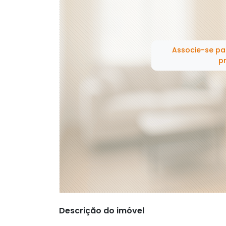
Associe-se pa
pr
Descrição do imóvel