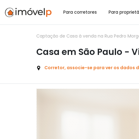
Para corretores
Para proprietá
Captação de Casa à venda na Rua Pedro Morgant
Casa em São Paulo - V
Corretor, associe-se para ver os dados 