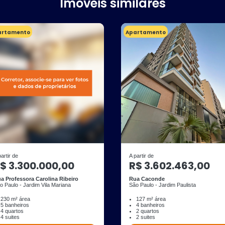
Imóveis similares
artamento
Apartamento
partir de
A partir de
$ 3.300.000,00
R$ 3.602.463,00
a Professora Carolina Ribeiro
Rua Caconde
o Paulo - Jardim Vila Mariana
São Paulo - Jardim Paulista
230 m² área
127 m² área
5 banheiros
4 banheiros
4 quartos
2 quartos
4 suites
2 suites