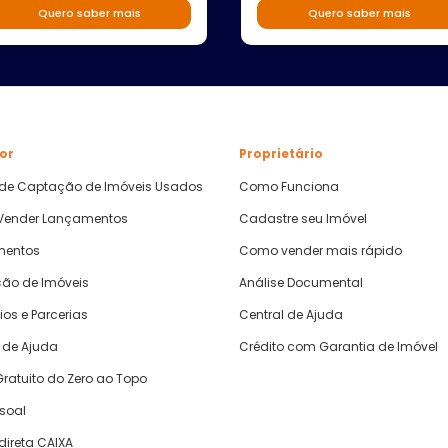
Quero saber mais
Quero saber mais
or
Proprietário
 de Captação de Imóveis Usados
Como Funciona
ender Lançamentos
Cadastre seu Imóvel
mentos
Como vender mais rápido
ão de Imóveis
Análise Documental
ios e Parcerias
Central de Ajuda
 de Ajuda
Crédito com Garantia de Imóvel
ratuito do Zero ao Topo
ssoal
direta CAIXA