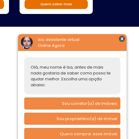
Quero saber mais
Quero s
Isa, assistente virtual
Online Agora
Construtoras
Parcerias Imobiliárias
Olá, meu nome é Isa, antes de mais
Comprar ou alugar
nada gostaria de saber como posso te
ajudar melhor. Escolha uma opção
Quero Comprar
abaixo:
Quero Alugar
Sou corretor(a) de imóveis
Sou proprietário(a) de imóvel
Quero comprar esse imóvel