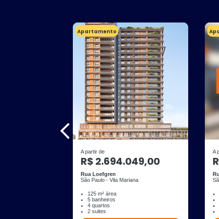
Apartamento
Ap
A partir de
A 
R$ 2.694.049,00
R
Rua Loefgren
Ru
São Paulo - Vila Mariana
Sã
125 m² área
5 banheiros
4 quartos
2 suites