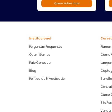
Quero saber mais
Institucional
Corret
Perguntas Frequentes
Planos
Quem Somos
Como V
Fale Conosco
Lança
Blog
Captaç
Política de Privacidade
Benefíc
Central
Curso G
Site Pe
Venda 