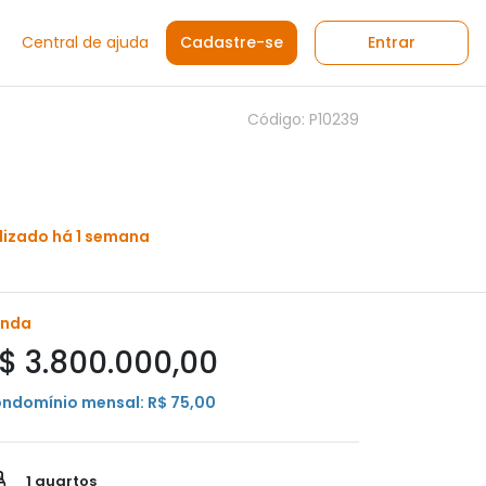
Central de ajuda
Cadastre-se
Entrar
Código: P10239
lizado há 1 semana
enda
$ 3.800.000,00
ndomínio mensal: R$ 75,00
1 quartos