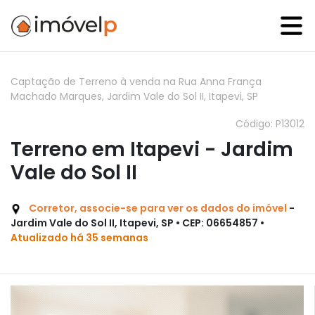
Captação de Terreno à venda na Rua Anna França
Machado Marques, Jardim Vale do Sol II, Itapevi, SP
Código: P13012
Terreno em Itapevi - Jardim
Vale do Sol II
Corretor, associe-se para ver os dados do imóvel
-
Jardim Vale do Sol II, Itapevi, SP • CEP: 06654857 •
Atualizado há 35 semanas