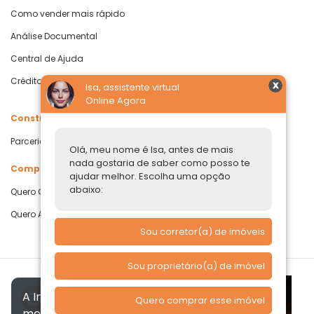
Como vender mais rápido
Análise Documental
Central de Ajuda
Crédito com Garantia de Imóvel
Isa, assistente virtual
Online Agora
Construtoras
Parcerias Imobiliárias
Olá, meu nome é Isa, antes de mais
nada gostaria de saber como posso te
Comprar ou alugar
ajudar melhor. Escolha uma opção
abaixo:
Quero Comprar
Quero Alugar
Sou corretor(a) de imóveis
Sou proprietário(a) de imóvel
A Imóvelp utiliza cookies para
Quero comprar esse imóvel
melhorar a sua experiência, de