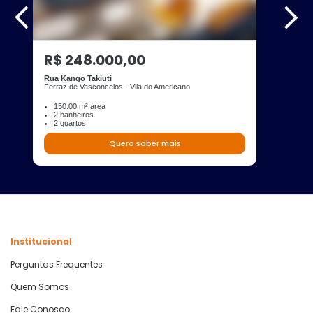
R$ 248.000,00
Rua Kango Takiuti
Ferraz de Vasconcelos - Vila do Americano
150.00 m² área
2 banheiros
2 quartos
Quero saber mais
Institucional
Perguntas Frequentes
Quem Somos
Fale Conosco