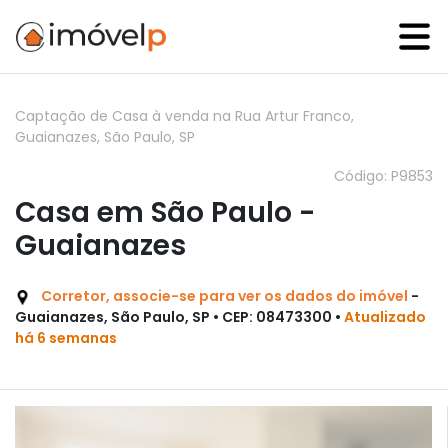
Captação de Casa à venda na Rua Artur Franco,
Guaianazes, São Paulo, SP
Código: P9853
Casa em São Paulo -
Guaianazes
Corretor, associe-se para ver os dados do imóvel
-
Guaianazes, São Paulo, SP • CEP: 08473300 •
Atualizado
há 6 semanas