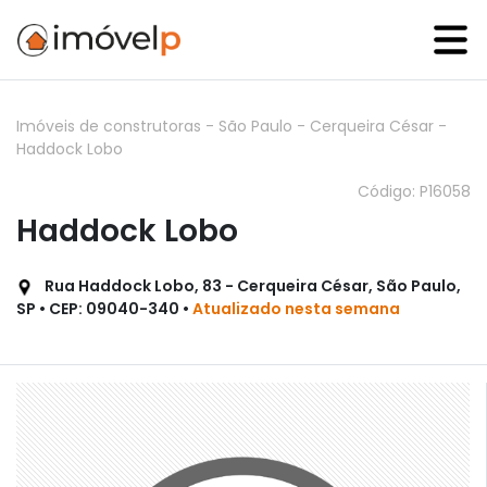
Imóveis de construtoras
-
São Paulo
-
Cerqueira César
-
Haddock Lobo
Código: P16058
Haddock Lobo
Rua Haddock Lobo, 83 - Cerqueira César, São Paulo,
SP • CEP: 09040-340 •
Atualizado nesta semana