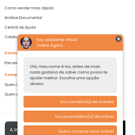
Como vender mais rápido
Análise Documental
Central de Ajuda
Crédito com Garantia de Imóvel
Isa, assistente virtual
Online Agora
Construtoras
Parcerias Imobiliárias
Olá, meu nome é Isa, antes de mais
nada gostaria de saber como posso te
Comprar ou alugar
ajudar melhor. Escolha uma opção
abaixo:
Quero Comprar
Quero Alugar
Sou corretor(a) de imóveis
Sou proprietário(a) de imóvel
A Imóvelp utiliza cookies para
Quero comprar esse imóvel