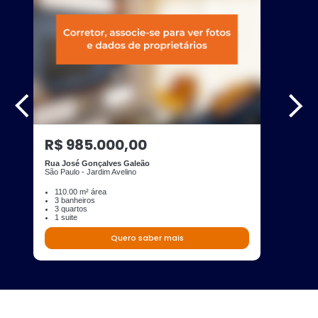
R$ 985.000,00
Rua José Gonçalves Galeão
São Paulo - Jardim Avelino
110.00 m² área
3 banheiros
3 quartos
1 suite
Quero saber mais