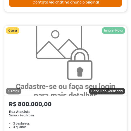
Contato via chat no anúncio original
Casa
Imóvel Novo
5 Fotos
Ficha Não Verificada
R$ 800.000,00
Rua Atanásia
Serra - Feu Rosa
3 banheiros
4 quartos