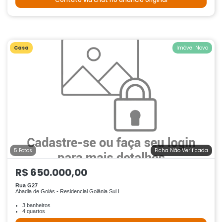
Casa
Imóvel Novo
5 Fotos
Ficha Não Verificada
R$ 650.000,00
Rua G27
Abadia de Goiás - Residencial Goiânia Sul I
3 banheiros
4 quartos