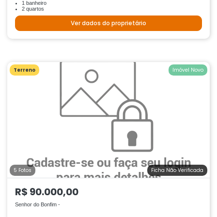
1 banheiro
2 quartos
Ver dados do proprietário
Terreno
Imóvel Novo
5 Fotos
Ficha Não Verificada
R$ 90.000,00
Senhor do Bonfim -