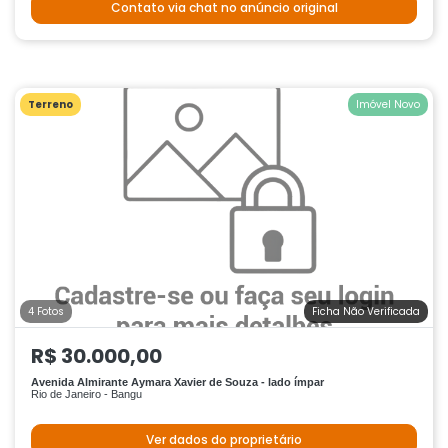
Contato via chat no anúncio original
Terreno
Imóvel Novo
4 Fotos
Ficha Não Verificada
R$ 30.000,00
Avenida Almirante Aymara Xavier de Souza - lado ímpar
Rio de Janeiro - Bangu
Ver dados do proprietário