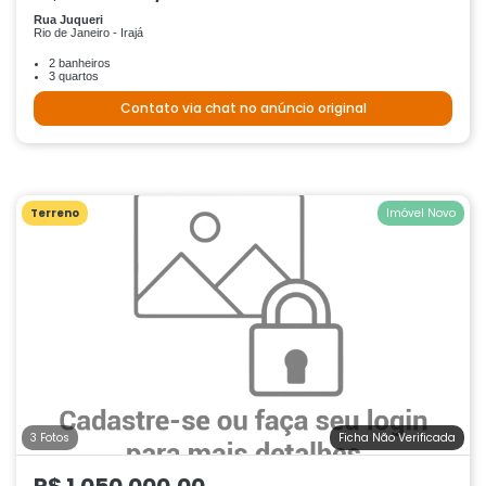
Rua Juqueri
Rio de Janeiro - Irajá
2 banheiros
3 quartos
Contato via chat no anúncio original
Terreno
Imóvel Novo
3 Fotos
Ficha Não Verificada