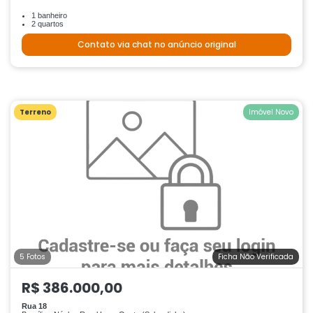
1 banheiro
2 quartos
Contato via chat no anúncio original
Terreno
Imóvel Novo
5 Fotos
Ficha Não Verificada
R$ 386.000,00
Rua 18