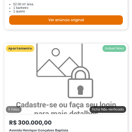
52.00 m² área
1 banheiro
1 quarto
Ver anúncio original
Apartamento
Imóvel Novo
5 Fotos
Ficha Não Verificada
R$ 300.000,00
Avenida Henrique Gonçalves Baptista