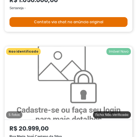
R$ 1.050.000,00
Sertaneja -
Contato via chat no anúncio original
Nao identificado
Imóvel Novo
5 Fotos
Ficha Não Verificada
R$ 20.999,00
Rua Maria José Caetano da Silva