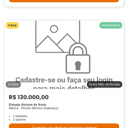
Casa
Imóvel Novo
5 Fotos
Ficha Não Verificada
R$ 130.000,00
Estrada Alcione de Assis
Maricá - Rincão Mimoso (Itaipuaçu)
1 banheiro
2 quartos
Contato via chat no anúncio original