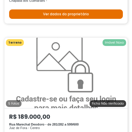
Chapada dos Guimarães -
Ver dados do proprietário
Terreno
Imóvel Novo
5 Fotos
Ficha Não Verificada
R$ 189.000,00
Rua Marechal Deodoro - de 281/282 a 599/600
Juiz de Fora - Centro