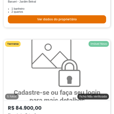
Barueri - Jardim Belval
1 banheiro
2 quartos
Ver dados do proprietário
Terreno
Imóvel Novo
5 Fotos
Ficha Não Verificada
R$ 84.900,00