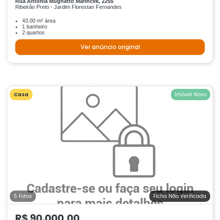
Rua Antônia Mugnatto Marincek, 2255
Ribeirão Preto - Jardim Florestan Fernandes
43.00 m² área
1 banheiro
2 quartos
Ver anúncio original
Casa
Imóvel Novo
5 Fotos
Ficha Não Verificada
R$ 90.000,00