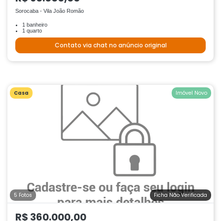
Sorocaba - Vila João Romão
1 banheiro
1 quarto
Contato via chat no anúncio original
Casa
Imóvel Novo
5 Fotos
Ficha Não Verificada
R$ 360.000,00