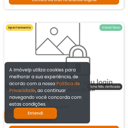
Apartamento
Imóvel Novo
A Imóvelp utiliza cookies para
melhorar a sua experiência, de
acordo com a nossa
Política de
5 Fotos
Ficha Não Verificada
Privacidade
, ao continuar
navegando você concorda com
R$ 259.000,00
estas condições.
Rua William Booth - de 1341/1342 ao fim
Curitiba - Boqueirão
Entendi
Filtrar resultados
1 banheiro
1 quarto