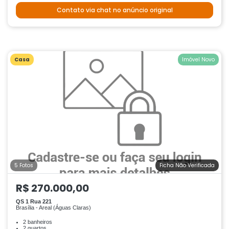
Contato via chat no anúncio original
Casa
Imóvel Novo
5 Fotos
Ficha Não Verificada
R$ 270.000,00
QS 1 Rua 221
Brasília - Areal (Águas Claras)
2 banheiros
2 quartos