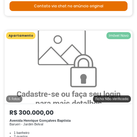
Contato via chat no anúncio original
Apartamento
Imóvel Novo
5 Fotos
Ficha Não Verificada
R$ 300.000,00
Avenida Henrique Gonçalves Baptista
Barueri - Jardim Belval
1 banheiro
2 quartos