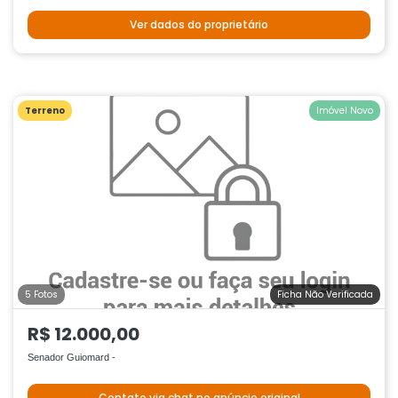
Ver dados do proprietário
Terreno
Imóvel Novo
5 Fotos
Ficha Não Verificada
R$ 12.000,00
Senador Guiomard -
Contato via chat no anúncio original