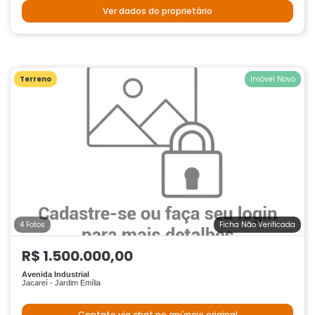
Ver dados do proprietário
Terreno
Imóvel Novo
4 Fotos
Ficha Não Verificada
R$ 1.500.000,00
Avenida Industrial
Jacareí - Jardim Emília
Contato via chat no anúncio original